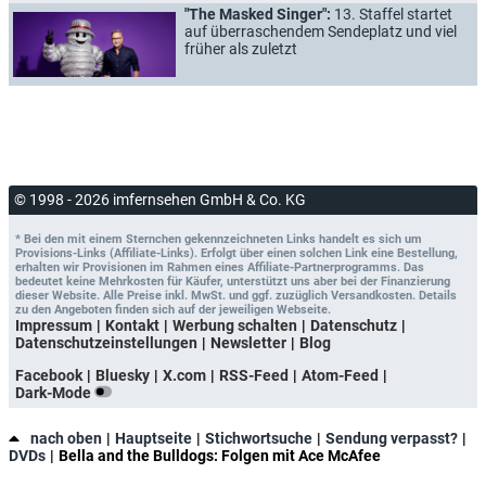
"The Masked Singer":
13. Staffel startet
auf überraschendem Sendeplatz und viel
früher als zuletzt
© 1998 - 2026 imfernsehen GmbH & Co. KG
* Bei den mit einem Sternchen gekennzeichneten Links handelt es sich um
Provisions-Links (Affiliate-Links). Erfolgt über einen solchen Link eine Bestellung,
erhalten wir Provisionen im Rahmen eines Affiliate-Partnerprogramms. Das
bedeutet keine Mehrkosten für Käufer, unterstützt uns aber bei der Finanzierung
dieser Website. Alle Preise inkl. MwSt. und ggf. zuzüglich Versandkosten. Details
zu den Angeboten finden sich auf der jeweiligen Webseite.
Impressum
Kontakt
Werbung schalten
Datenschutz
Datenschutzeinstellungen
Newsletter
Blog
Facebook
Bluesky
X.com
RSS-Feed
Atom-Feed
Dark-Mode
nach oben
Hauptseite
Stichwortsuche
Sendung verpasst?
DVDs
Bella and the Bulldogs: Folgen mit Ace McAfee