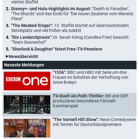
vierten Staffel
Disney+- und Hulu-Highlights im August:
"Death in Paradise",
"The Shards" und das Ende für "Die neuen Zauberer vom Waverly
Place"
"The Masked Singer":
13. Staffel startet auf überraschendem
Sendeplatz und viel früher als zuletzt
"Die Landarztpraxis":
Dr. Sarah König (Caroline Frier) besucht
"Team Sonnenhof"
"Sherlock & Daughter" feiert Free-TV-Premiere
Newsübersicht
Neueste Meldungen
"1536":
BBC und HBO mit Serie um drei
Frauen im Schatten der Verhaftung von
Anne Boleyn
TV-Duell als Polit-Thriller:
BR und ORF
produzieren besonderes Fernseh-
Kammerspiel
"The Varnell Hill Show":
Neue Comedyserie
mit Termin für Deutschlandpremiere