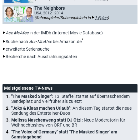
The Neighbors
USA, 2012–2014
(Schauspieler/Schauspielerin in
1 Folge
)
Ace McAfee
in der IMDb (Internet Movie Database)
*
Suche nach
Ace McAfee
bei Amazon.de
erweiterte Seriensuche
Recherche nach Ausstrahlungsdaten
Meistgelesene TV-News
"The Masked Singer":
13. Staffel startet auf überraschendem
Sendeplatz und viel früher als zuletzt
"Joko & Klaas machen Urlaub":
An diesem Tag startet die neue
Sendung des Entertainer-Duos
Melissa Naschenweng statt DJ Ötzi:
Neue Moderatorin für
Weihnachtsshow von ORF und BR
"The Voice of Germany" statt "The Masked Singer" am
Samstagabend