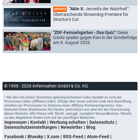
"Akte X:
Jenseits der Wahrheit":
UPDATE
Überraschende Streaming-Premiere für
Director's Cut
"ZDF-Fernsehgarten - Das Quiz":
Diese
Gäste spielen gegen Kiwi in der Sonderfolge
am 9. August 2026
© 1998 - 2026 imfernsehen GmbH & Co. KG
* Bei den mit einem Sternchen gekennzeichneten Links handelt es sich um
Provisions-Links (Affiliate-Links). Erfolgt über einen solchen Link eine Bestellung,
erhalten wir Provisionen im Rahmen eines Affiliate-Partnerprogramms. Das
bedeutet keine Mehrkosten für Käufer, unterstützt uns aber bei der Finanzierung
dieser Website. Alle Preise inkl. MwSt. und ggf. zuzüglich Versandkosten. Details
zu den Angeboten finden sich auf der jeweiligen Webseite.
Impressum
Kontakt
Werbung schalten
Datenschutz
Datenschutzeinstellungen
Newsletter
Blog
Facebook
Bluesky
X.com
RSS-Feed
Atom-Feed