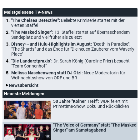
Meistgelesene TV-News
"The Chelsea Detective":
Beliebte Krimiserie startet mit der
vierten Staffel
"The Masked Singer":
13. Staffel startet auf überraschendem
Sendeplatz und viel früher als zuletzt
Disney+- und Hulu-Highlights im August:
"Death in Paradise",
"The Shards" und das Ende für "Die neuen Zauberer vom Waverly
Place"
"Die Landarztpraxis":
Dr. Sarah König (Caroline Frier) besucht
"Team Sonnenhof"
Melissa Naschenweng statt DJ Ötzi:
Neue Moderatorin für
Weihnachtsshow von ORF und BR
Newsübersicht
Neueste Meldungen
50 Jahre "Kölner Treff":
WDR feiert mit
Primetime-Show, Doku und Rückblicken
"The Voice of Germany" statt "The Masked
Singer" am Samstagabend