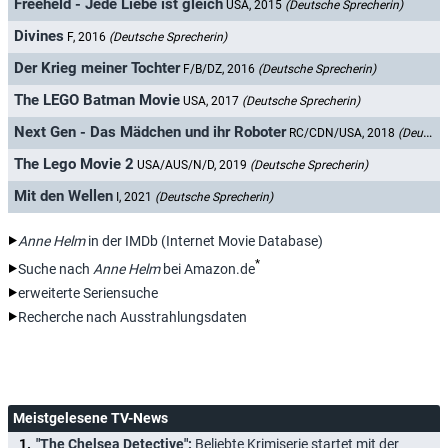
Freeheld - Jede Liebe ist gleich
USA, 2015
(Deutsche Sprecherin)
Divines
F, 2016
(Deutsche Sprecherin)
Der Krieg meiner Tochter
F/B/DZ, 2016
(Deutsche Sprecherin)
The LEGO Batman Movie
USA, 2017
(Deutsche Sprecherin)
Next Gen - Das Mädchen und ihr Roboter
RC/CDN/USA, 2018
(Deutsche Sprecherin)
The Lego Movie 2
USA/AUS/N/D, 2019
(Deutsche Sprecherin)
Mit den Wellen
I, 2021
(Deutsche Sprecherin)
Anne Helm
in der IMDb (Internet Movie Database)
*
Suche nach
Anne Helm
bei Amazon.de
erweiterte Seriensuche
Recherche nach Ausstrahlungsdaten
Meistgelesene TV-News
"The Chelsea Detective":
Beliebte Krimiserie startet mit der