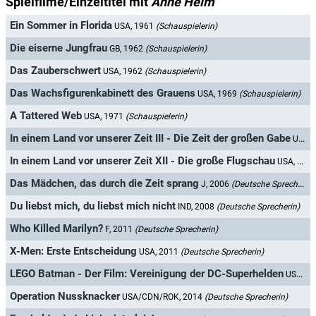
Spielfilme/Einzeltitel mit
Anne Helm
Ein Sommer in Florida
USA, 1961
(Schauspielerin)
Die eiserne Jungfrau
GB, 1962
(Schauspielerin)
Das Zauberschwert
USA, 1962
(Schauspielerin)
Das Wachsfigurenkabinett des Grauens
USA, 1969
(Schauspielerin)
A Tattered Web
USA, 1971
(Schauspielerin)
In einem Land vor unserer Zeit III - Die Zeit der großen Gabe
USA, 1995
In einem Land vor unserer Zeit XII - Die große Flugschau
USA, 2006
Das Mädchen, das durch die Zeit sprang
J, 2006
(Deutsche Sprecherin)
Du liebst mich, du liebst mich nicht
IND, 2008
(Deutsche Sprecherin)
Who Killed Marilyn?
F, 2011
(Deutsche Sprecherin)
X-Men: Erste Entscheidung
USA, 2011
(Deutsche Sprecherin)
LEGO Batman - Der Film: Vereinigung der DC-Superhelden
USA/GB, 2013
Operation Nussknacker
USA/CDN/ROK, 2014
(Deutsche Sprecherin)