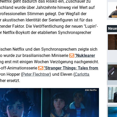
Netflix geht dadurch das Risiko ein, Zuschauer zu
tschland wurde über Jahrzehnte hinweg viel Wert auf
rofessionellen Stimmen gelegt. Der Wegfall der
akustischen Identität der Serienfiguren ist für das
zender Faktor. Die Veröffentlichung der neuen "Lupin"-
Neue 
er Netflix-Boykott der etablierten Synchronsprecher
ischen Netflix und den Synchronsprechern zeigte sich
So wurde zur brasilianischen Miniserie
"Nuklearer
g erst mit einigen Wochen Verzögerung nachgereicht.
n-off-Animationsserie
"Stranger Things: Tales from
on Hopper (
Peter Flechtner
) und Eleven (
Carlotta
er ersetzt.
Netflix