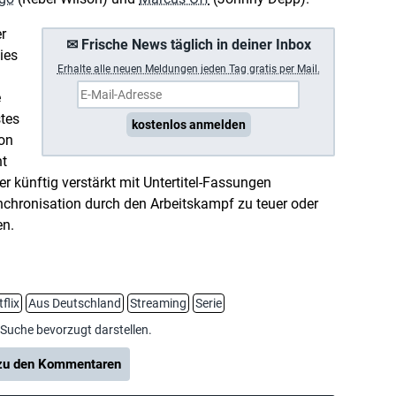
r
✉ Frische News täglich in deiner Inbox
ies
Erhalte a
lle neuen Meldungen jeden Tag gratis per Mail.
e
tes
kostenlos anmelden
ion
ht
r künftig verstärkt mit Untertitel-Fassungen
nchronisation durch den Arbeitskampf zu teuer oder
en.
flix
Aus Deutschland
Streaming
Serie
-Suche bevorzugt darstellen.
u den Kommentaren