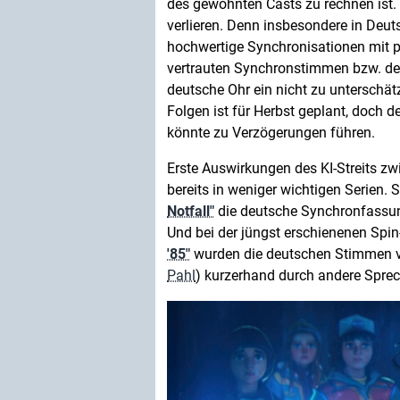
des gewohnten Casts zu rechnen ist. 
verlieren. Denn insbesondere in Deu
hochwertige Synchronisationen mit p
vertrauten Synchronstimmen bzw. der 
deutsche Ohr ein nicht zu unterschät
Folgen ist für Herbst geplant, doch d
könnte zu Verzögerungen führen.
Erste Auswirkungen des KI-Streits zw
bereits in weniger wichtigen Serien. 
Notfall"
die deutsche Synchronfassun
Und bei der jüngst erschienenen Spi
'85"
wurden die deutschen Stimmen v
Pahl
) kurzerhand durch andere Sprech