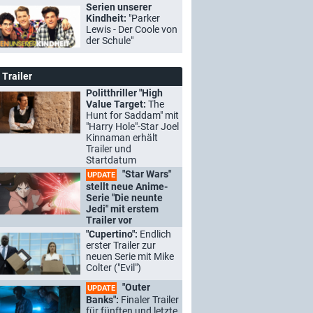
Serien unserer
Kindheit:
"Parker
Lewis - Der Coole von
der Schule"
Trailer
Politthriller "High
Value Target:
The
Hunt for Saddam" mit
"Harry Hole"-Star Joel
Kinnaman erhält
Trailer und
Startdatum
"Star Wars"
UPDATE
stellt neue Anime-
Serie "Die neunte
Jedi" mit erstem
Trailer vor
"Cupertino":
Endlich
erster Trailer zur
neuen Serie mit Mike
Colter ("Evil")
"Outer
UPDATE
Banks":
Finaler Trailer
für fünften und letzte