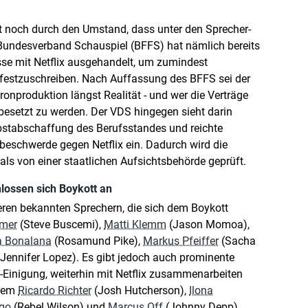
it noch durch den Umstand, dass unter den Sprecher-
 Bundesverband Schauspiel (BFFS) hat nämlich bereits
 mit Netflix ausgehandelt, um zumindest
 festzuschreiben. Nach Auffassung des BFFS sei der
ronproduktion längst Realität - und wer die Verträge
mbesetzt zu werden. Der VDS hingegen sieht darin
bstabschaffung des Berufsstandes und reichte
zbeschwerde gegen Netflix ein. Dadurch wird die
als von einer staatlichen Aufsichtsbehörde geprüft.
lossen sich Boykott an
eren bekannten Sprechern, die sich dem Boykott
smer
(Steve Buscemi),
Matti Klemm
(Jason Momoa),
a Bonalana
(Rosamund Pike),
Markus Pfeiffer
(Sacha
Jennifer Lopez). Es gibt jedoch auch prominente
S-Einigung, weiterhin mit Netflix zusammenarbeiten
erem
Ricardo Richter
(Josh Hutcherson),
Ilona
go
(Rebel Wilson) und
Marcus Off
(Johnny Depp).