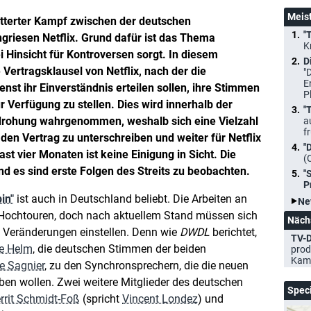
Meis
itterter Kampf zwischen der deutschen
"
riesen Netflix. Grund dafür ist das Thema
K
lei Hinsicht für Kontroversen sorgt. In diesem
D
 Vertragsklausel von Netflix, nach der die
"
E
st ihr Einverständnis erteilen sollen, ihre Stimmen
P
r Verfügung zu stellen. Dies wird innerhalb der
"
edrohung wahrgenommen, weshalb sich eine Vielzahl
a
f
den Vertrag zu unterschreiben und weiter für Netflix
"
st vier Monaten ist keine Einigung in Sicht. Die
(
nd es sind erste Folgen des Streits zu beobachten.
"
P
in"
ist auch in Deutschland beliebt. Die Arbeiten an
Ne
uf Hochtouren, doch nach aktuellem Stand müssen sich
Näch
 Veränderungen einstellen. Denn wie
DWDL
berichtet,
TV-D
e Helm
, die deutschen Stimmen der beiden
prod
Kam
e Sagnier
, zu den Synchronsprechern, die die neuen
iben wollen. Zwei weitere Mitglieder des deutschen
Spec
rrit Schmidt-Foß
(spricht
Vincent Londez
) und