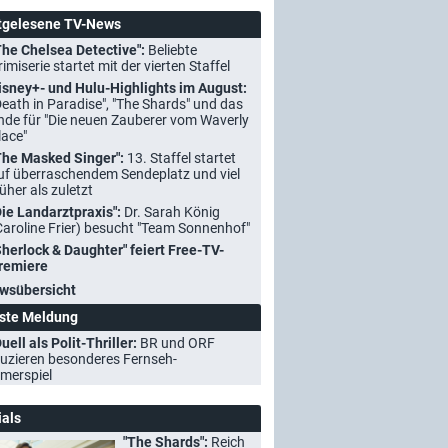
tgelesene TV-News
The Chelsea Detective":
Beliebte
rimiserie startet mit der vierten Staffel
isney+- und Hulu-Highlights im August:
Death in Paradise", "The Shards" und das
nde für "Die neuen Zauberer vom Waverly
lace"
The Masked Singer":
13. Staffel startet
uf überraschendem Sendeplatz und viel
rüher als zuletzt
Die Landarztpraxis":
Dr. Sarah König
Caroline Frier) besucht "Team Sonnenhof"
Sherlock & Daughter" feiert Free-TV-
remiere
wsübersicht
ste Meldung
uell als Polit-Thriller:
BR und ORF
uzieren besonderes Fernseh-
merspiel
ials
"The Shards":
Reich