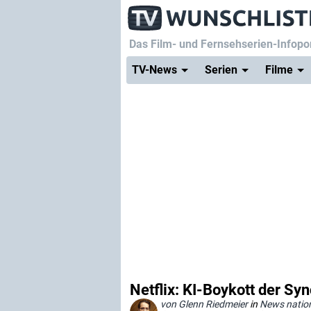
Das Film- und Fernsehserien-Infopor
TV-News
Serien
Filme
Netflix: KI-Boykott der Sy
von Glenn Riedmeier
in
News natio