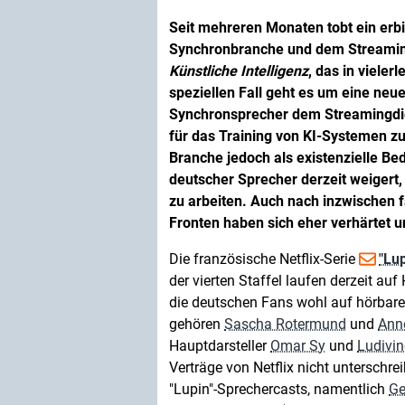
Seit mehreren Monaten tobt ein erb
Synchronbranche und dem Streaming
Künstliche Intelligenz
, das in vieler
speziellen Fall geht es um eine neue
Synchronsprecher dem Streamingdien
für das Training von KI-Systemen zu
Branche jedoch als existenzielle B
deutscher Sprecher derzeit weigert, 
zu arbeiten. Auch nach inzwischen fa
Fronten haben sich eher verhärtet u
Die französische Netflix-Serie
"Lup
der vierten Staffel laufen derzeit a
die deutschen Fans wohl auf hörbare
gehören
Sascha Rotermund
und
Ann
Hauptdarsteller
Omar Sy
und
Ludivin
Verträge von Netflix nicht unterschre
"Lupin"-Sprechercasts, namentlich
Ge