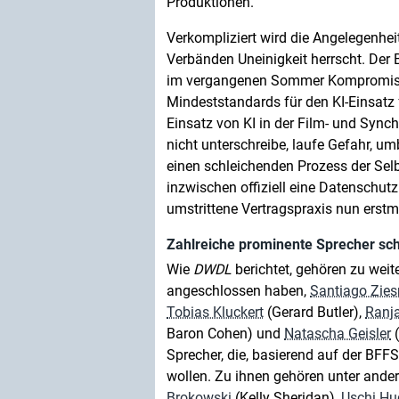
Produktionen.
Verkompliziert wird die Angelegenhe
Verbänden Uneinigkeit herrscht. Der
im vergangenen Sommer Kompromisse
Mindeststandards für den KI-Einsatz
Einsatz von KI in der Film- und Synch
nicht unterschreibe, laufe Gefahr, u
einen schleichenden Prozess der Sel
inzwischen offiziell eine Datenschut
umstrittene Vertragspraxis nun erstm
Zahlreiche prominente Sprecher sch
Wie
DWDL
berichtet, gehören zu weit
angeschlossen haben,
Santiago Zie
Tobias Kluckert
(Gerard Butler),
Ranj
Baron Cohen) und
Natascha Geisler
(
Sprecher, die, basierend auf der BFF
wollen. Zu ihnen gehören unter and
Brokowski
(Kelly Sheridan),
Uschi Hu