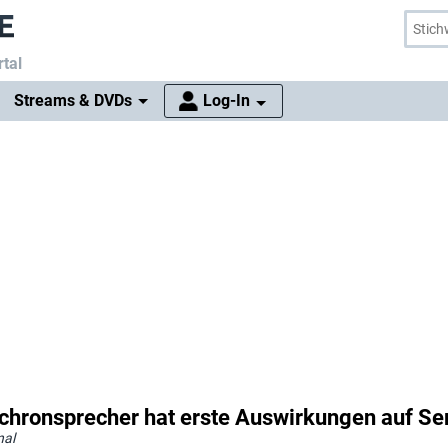
tal
Streams & DVDs
Log-In
nchronsprecher hat erste Auswirkungen auf Ser
nal