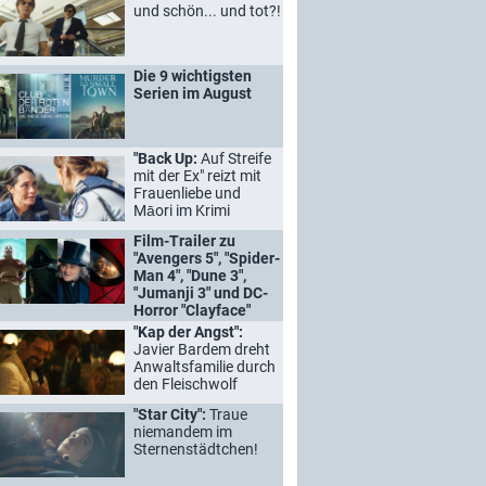
und schön... und tot?!
Die 9 wichtigsten
Serien im August
"Back Up:
Auf Streife
mit der Ex" reizt mit
Frauenliebe und
Māori im Krimi
Film-Trailer zu
"Avengers 5", "Spider-
Man 4", "Dune 3",
"Jumanji 3" und DC-
Horror "Clayface"
"Kap der Angst":
Javier Bardem dreht
Anwaltsfamilie durch
den Fleischwolf
"Star City":
Traue
niemandem im
Sternenstädtchen!