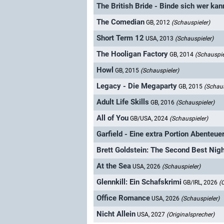
The British Bride - Binde sich wer kan
The Comedian
GB, 2012
(Schauspieler)
Short Term 12
USA, 2013
(Schauspieler)
The Hooligan Factory
GB, 2014
(Schauspie
Howl
GB, 2015
(Schauspieler)
Legacy - Die Megaparty
GB, 2015
(Schaus
Adult Life Skills
GB, 2016
(Schauspieler)
All of You
GB/USA, 2024
(Schauspieler)
Garfield - Eine extra Portion Abenteue
Brett Goldstein: The Second Best Night
At the Sea
USA, 2026
(Schauspieler)
Glennkill: Ein Schafskrimi
GB/IRL, 2026
(
Office Romance
USA, 2026
(Schauspieler)
Nicht Allein
USA, 2027
(Originalsprecher)