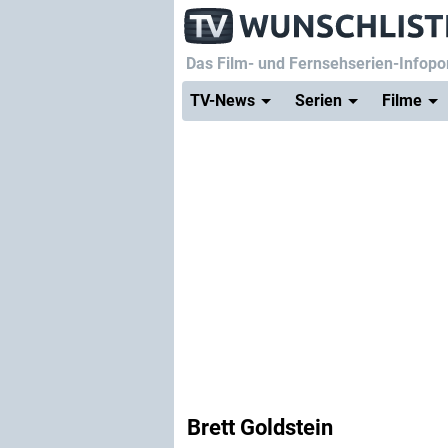
Das Film- und Fernsehserien-Infopor
TV-News
Serien
Filme
Brett Goldstein