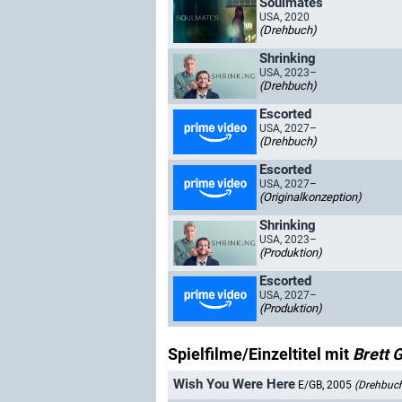
Soulmates
USA, 2020
(Drehbuch)
Shrinking
USA, 2023–
(Drehbuch)
Escorted
USA, 2027–
(Drehbuch)
Escorted
USA, 2027–
(Originalkonzeption)
Shrinking
USA, 2023–
(Produktion)
Escorted
USA, 2027–
(Produktion)
Spielfilme/Einzeltitel mit
Brett 
Wish You Were Here
E/GB, 2005
(Drehbuc