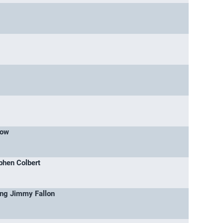
how
phen Colbert
ing Jimmy Fallon