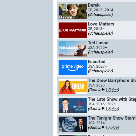
Derek
GB, 2012–2014
(Schauspieler)
Love Matters
GB, 2013–
(Schauspieler)
Ted Lasso
USA, 2020–
(Schauspieler)
Escorted
USA, 2027–
(Schauspieler)
The Drew Barrymore S
USA, 2020–
(Gast in
1 Folge
)
The Late Show with Ste
USA, 2015–2026
(Gast in
1 Folge
)
The Tonight Show Starr
USA, 2014–
(Gast in
1 Folge
)