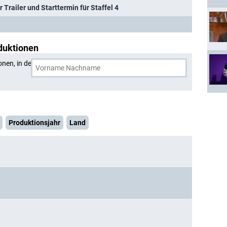
r Trailer und Starttermin für Staffel 4
duktionen
onen, in denen
Brett Goldstein
und eine weitere Person
Produktionsjahr
Land