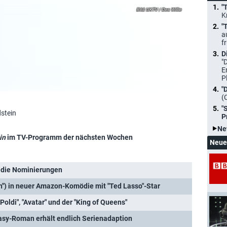
"
UKTV / Des Willie
K
"
a
f
D
"
E
P
"
(
"
dstein
P
Ne
in
im TV-Programm der nächsten Wochen
Neue
 die Nominierungen
n") in neuer Amazon-Komödie mit "Ted Lasso"-Star
"Poldi", "Avatar" und der "King of Queens"
tasy-Roman erhält endlich Serienadaption