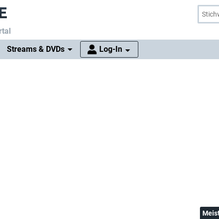
tal
Streams & DVDs
Log-In
Meis