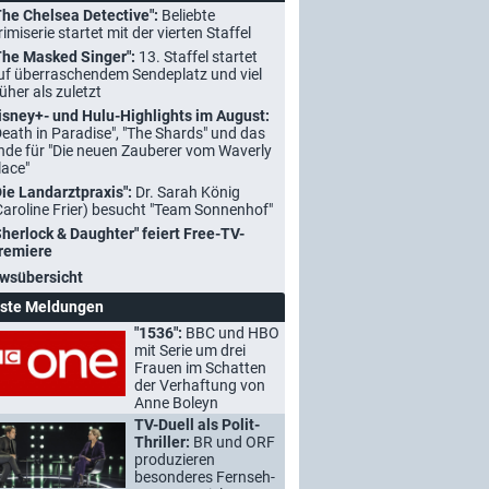
The Chelsea Detective":
Beliebte
rimiserie startet mit der vierten Staffel
The Masked Singer":
13. Staffel startet
uf überraschendem Sendeplatz und viel
rüher als zuletzt
isney+- und Hulu-Highlights im August:
Death in Paradise", "The Shards" und das
nde für "Die neuen Zauberer vom Waverly
lace"
Die Landarztpraxis":
Dr. Sarah König
Caroline Frier) besucht "Team Sonnenhof"
Sherlock & Daughter" feiert Free-TV-
remiere
wsübersicht
ste Meldungen
"1536":
BBC und HBO
mit Serie um drei
Frauen im Schatten
der Verhaftung von
Anne Boleyn
TV-Duell als Polit-
Thriller:
BR und ORF
produzieren
besonderes Fernseh-