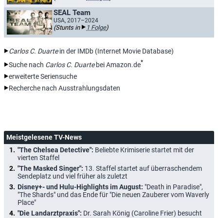
SEAL Team
USA, 2017–2024
(Stunts in
1 Folge
)
Carlos C. Duarte
in der IMDb (Internet Movie Database)
*
Suche nach
Carlos C. Duarte
bei Amazon.de
erweiterte Seriensuche
Recherche nach Ausstrahlungsdaten
Meistgelesene TV-News
"The Chelsea Detective":
Beliebte Krimiserie startet mit der
vierten Staffel
"The Masked Singer":
13. Staffel startet auf überraschendem
Sendeplatz und viel früher als zuletzt
Disney+- und Hulu-Highlights im August:
"Death in Paradise",
"The Shards" und das Ende für "Die neuen Zauberer vom Waverly
Place"
"Die Landarztpraxis":
Dr. Sarah König (Caroline Frier) besucht