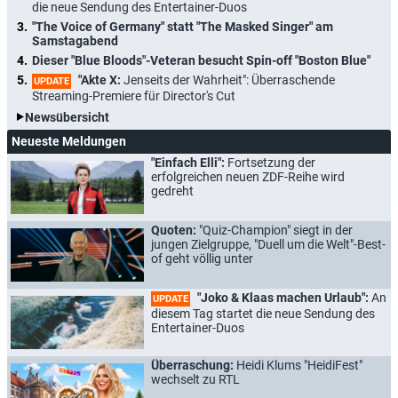
die neue Sendung des Entertainer-Duos
"The Voice of Germany" statt "The Masked Singer" am
Samstagabend
Dieser "Blue Bloods"-Veteran besucht Spin-off "Boston Blue"
"Akte X:
Jenseits der Wahrheit": Überraschende
UPDATE
Streaming-Premiere für Director's Cut
Newsübersicht
Neueste Meldungen
"Einfach Elli":
Fortsetzung der
erfolgreichen neuen ZDF-Reihe wird
gedreht
Quoten:
"Quiz-Champion" siegt in der
jungen Zielgruppe, "Duell um die Welt"-Best-
of geht völlig unter
"Joko & Klaas machen Urlaub":
An
UPDATE
diesem Tag startet die neue Sendung des
Entertainer-Duos
Überraschung:
Heidi Klums "HeidiFest"
wechselt zu RTL