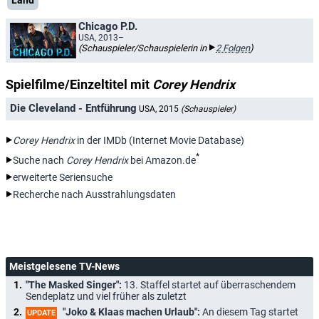
Land
Chicago P.D.
USA, 2013–
(Schauspieler/Schauspielerin in
2 Folgen
)
Spielfilme/Einzeltitel mit
Corey Hendrix
Die Cleveland - Entführung
USA, 2015
(Schauspieler)
Corey Hendrix
in der IMDb (Internet Movie Database)
*
Suche nach
Corey Hendrix
bei Amazon.de
erweiterte Seriensuche
Recherche nach Ausstrahlungsdaten
Meistgelesene TV-News
"The Masked Singer":
13. Staffel startet auf überraschendem
Sendeplatz und viel früher als zuletzt
"Joko & Klaas machen Urlaub":
An diesem Tag startet
UPDATE