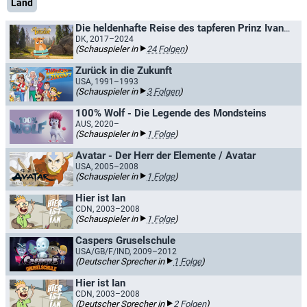
Land
Die heldenhafte Reise des tapferen Prinz Ivandoe
DK, 2017–2024
(Schauspieler in
24 Folgen
)
Zurück in die Zukunft
USA, 1991–1993
(Schauspieler in
3 Folgen
)
100% Wolf - Die Legende des Mondsteins
AUS, 2020–
(Schauspieler in
1 Folge
)
Avatar - Der Herr der Elemente / Avatar
USA, 2005–2008
(Schauspieler in
1 Folge
)
Hier ist Ian
CDN, 2003–2008
(Schauspieler in
1 Folge
)
Caspers Gruselschule
USA/GB/F/IND, 2009–2012
(Deutscher Sprecher in
1 Folge
)
Hier ist Ian
CDN, 2003–2008
(Deutscher Sprecher in
2 Folgen
)