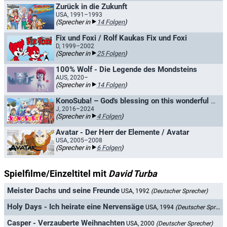
Zurück in die Zukunft
USA, 1991–1993
(Sprecher in
14 Folgen
)
Fix und Foxi / Rolf Kaukas Fix und Foxi
D, 1999–2002
(Sprecher in
25 Folgen
)
100% Wolf - Die Legende des Mondsteins
AUS, 2020–
(Sprecher in
14 Folgen
)
KonoSuba! – God's blessing on this wonderful world!
J, 2016–2024
(Sprecher in
4 Folgen
)
Avatar - Der Herr der Elemente / Avatar
USA, 2005–2008
(Sprecher in
6 Folgen
)
Spielfilme/Einzeltitel mit
David Turba
Meister Dachs und seine Freunde
USA, 1992
(Deutscher Sprecher)
Holy Days - Ich heirate eine Nervensäge
USA, 1994
(Deutscher Sprecher)
Casper - Verzauberte Weihnachten
USA, 2000
(Deutscher Sprecher)