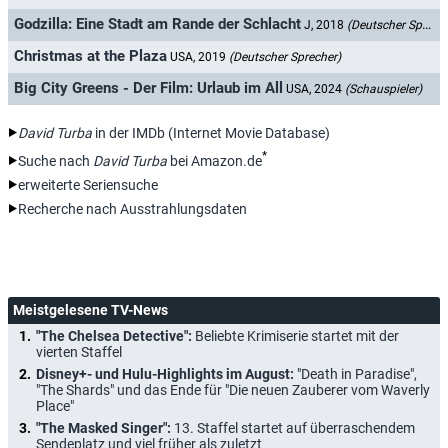
Godzilla: Eine Stadt am Rande der Schlacht
J, 2018
(Deutscher Sprecher)
Christmas at the Plaza
USA, 2019
(Deutscher Sprecher)
Big City Greens - Der Film: Urlaub im All
USA, 2024
(Schauspieler)
David Turba
in der IMDb (Internet Movie Database)
*
Suche nach
David Turba
bei Amazon.de
erweiterte Seriensuche
Recherche nach Ausstrahlungsdaten
Meistgelesene TV-News
"The Chelsea Detective":
Beliebte Krimiserie startet mit der
vierten Staffel
Disney+- und Hulu-Highlights im August:
"Death in Paradise",
"The Shards" und das Ende für "Die neuen Zauberer vom Waverly
Place"
"The Masked Singer":
13. Staffel startet auf überraschendem
Sendeplatz und viel früher als zuletzt