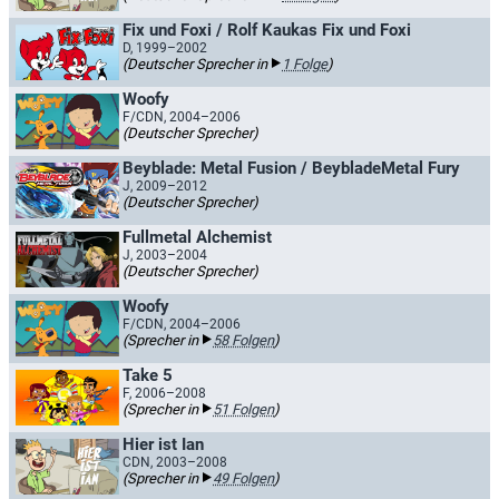
Fix und Foxi / Rolf Kaukas Fix und Foxi
D, 1999–2002
(Deutscher Sprecher in
1 Folge
)
Woofy
F/CDN, 2004–2006
(Deutscher Sprecher)
Beyblade: Metal Fusion / BeybladeMetal Fury
J, 2009–2012
(Deutscher Sprecher)
Fullmetal Alchemist
J, 2003–2004
(Deutscher Sprecher)
Woofy
F/CDN, 2004–2006
(Sprecher in
58 Folgen
)
Take 5
F, 2006–2008
(Sprecher in
51 Folgen
)
Hier ist Ian
CDN, 2003–2008
(Sprecher in
49 Folgen
)