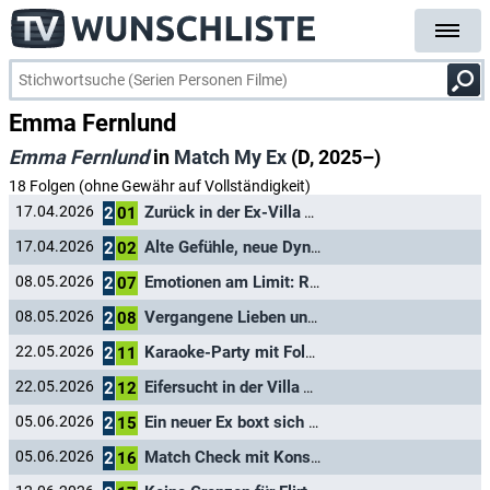
Emma Fernlund
Emma Fernlund
in
Match My Ex
(D, 2025–)
18 Folgen (ohne Gewähr auf Vollständigkeit)
Zurück in der Ex-Villa
17.04.2026
Gast
2
01
Alte Gefühle, neue Dynamik
17.04.2026
Gast
2
02
Emotionen am Limit: Romantik und Ärger
08.05.2026
Gast
2
07
Vergangene Lieben und neue Konflikte
08.05.2026
Gast
2
08
Karaoke-Party mit Folgen
22.05.2026
Gast
2
11
Eifersucht in der Villa
22.05.2026
Gast
2
12
Ein neuer Ex boxt sich ins Liebeschaos
05.06.2026
Gast
2
15
Match Check mit Konsequenzen
05.06.2026
Gast
2
16