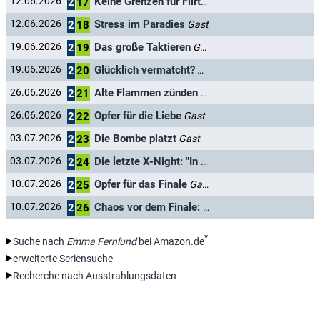
Keine Grenzen für Flirtwillige
12.06.2026
Gast
2
17
Stress im Paradies
12.06.2026
Gast
2
18
Das große Taktieren
19.06.2026
Gast
2
19
Glücklich vermatcht?
19.06.2026
Gast
2
20
Alte Flammen zünden wieder
26.06.2026
Gast
2
21
Opfer für die Liebe
26.06.2026
Gast
2
22
Die Bombe platzt
03.07.2026
Gast
2
23
Die letzte X-Night: "In der Mausefalle"
03.07.2026
Gast
2
24
Opfer für das Finale
10.07.2026
Gast
2
25
Chaos vor dem Finale: Abschiede und letzte Chancen
10.07.2026
2
26
*
Suche nach
Emma Fernlund
bei Amazon.de
erweiterte Seriensuche
Recherche nach Ausstrahlungsdaten