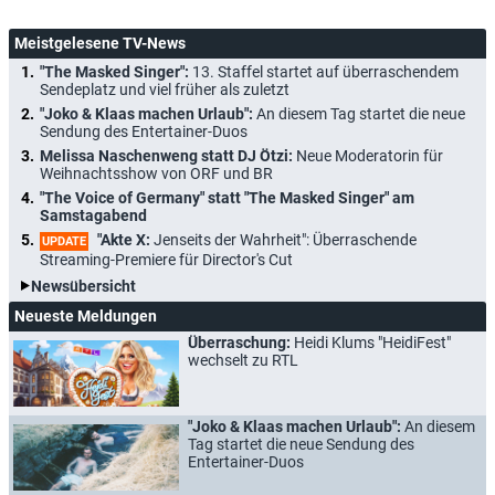
Meistgelesene TV-News
"The Masked Singer":
13. Staffel startet auf überraschendem
Sendeplatz und viel früher als zuletzt
"Joko & Klaas machen Urlaub":
An diesem Tag startet die neue
Sendung des Entertainer-Duos
Melissa Naschenweng statt DJ Ötzi:
Neue Moderatorin für
Weihnachtsshow von ORF und BR
"The Voice of Germany" statt "The Masked Singer" am
Samstagabend
"Akte X:
Jenseits der Wahrheit": Überraschende
UPDATE
Streaming-Premiere für Director's Cut
Newsübersicht
Neueste Meldungen
Überraschung:
Heidi Klums "HeidiFest"
wechselt zu RTL
"Joko & Klaas machen Urlaub":
An diesem
Tag startet die neue Sendung des
Entertainer-Duos