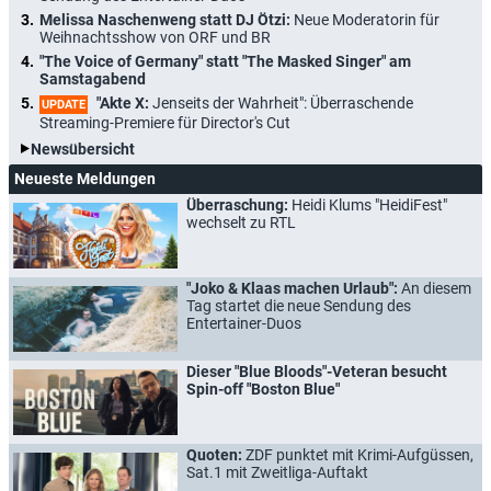
Melissa Naschenweng statt DJ Ötzi:
Neue Moderatorin für
Weihnachtsshow von ORF und BR
"The Voice of Germany" statt "The Masked Singer" am
Samstagabend
"Akte X:
Jenseits der Wahrheit": Überraschende
UPDATE
Streaming-Premiere für Director's Cut
Newsübersicht
Neueste Meldungen
Überraschung:
Heidi Klums "HeidiFest"
wechselt zu RTL
"Joko & Klaas machen Urlaub":
An diesem
Tag startet die neue Sendung des
Entertainer-Duos
Dieser "Blue Bloods"-Veteran besucht
Spin-off "Boston Blue"
Quoten:
ZDF punktet mit Krimi-Aufgüssen,
Sat.1 mit Zweitliga-Auftakt