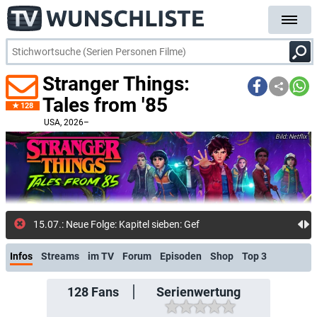
Stranger Things:
Tales from '85
128
USA
, 2026–
Netflix
15.07.: Neue Folge: Kapitel sieben: Gefangen im Sturm (Ne
Infos
Streams
im TV
Forum
Episoden
Shop
Top 3
128
Fans
Serienwertung