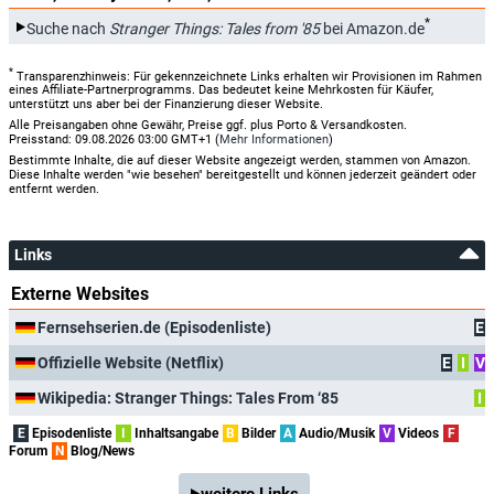
*
Suche nach
Stranger Things: Tales from '85
bei Amazon.de
*
Transparenzhinweis: Für gekennzeichnete Links erhalten wir Provisionen im Rahmen
eines Affiliate-Partnerprogramms. Das bedeutet keine Mehrkosten für Käufer,
unterstützt uns aber bei der Finanzierung dieser Website.
Alle Preisangaben ohne Gewähr, Preise ggf. plus Porto & Versandkosten.
Preisstand: 09.08.2026 03:00 GMT+1 (
Mehr Informationen
)
Bestimmte Inhalte, die auf dieser Website angezeigt werden, stammen von Amazon.
Diese Inhalte werden "wie besehen" bereitgestellt und können jederzeit geändert oder
entfernt werden.
Links
Externe Websites
Fernsehserien.de (Episodenliste)
E
Offizielle Website (Netflix)
E
I
V
Wikipedia: Stranger Things: Tales From ‘85
I
E
Episodenliste
I
Inhaltsangabe
B
Bilder
A
Audio/Musik
V
Videos
F
Forum
N
Blog/News