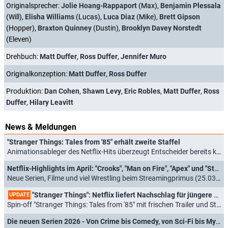
Originalsprecher:
Jolie Hoang-Rappaport
(Max),
Benjamin Plessala
(Will),
Elisha Williams
(Lucas),
Luca Diaz
(Mike),
Brett Gipson
(Hopper),
Braxton Quinney
(Dustin),
Brooklyn Davey Norstedt
(Eleven)
Drehbuch:
Matt Duffer
,
Ross Duffer
,
Jennifer Muro
Originalkonzeption:
Matt Duffer
,
Ross Duffer
Produktion:
Dan Cohen
,
Shawn Levy
,
Eric Robles
,
Matt Duffer
,
Ross
Duffer
,
Hilary Leavitt
News & Meldungen
"Stranger Things: Tales from '85" erhält zweite Staffel
Animationsableger des Netflix-Hits überzeugt Entscheider bereits kurz nach Start (29.04.2026)
Netflix-Highlights im April: "Crooks", "Man on Fire", "Apex" und "Stranger Things: Tales from '85"
Neue Serien, Filme und viel Wrestling beim Streamingprimus (25.03.2026)
"Stranger Things": Netflix liefert Nachschlag für jüngere Fans
UPDATE
Spin-off "Stranger Things: Tales from '85" mit frischen Trailer und Starttermin (02.02.2026)
Die neuen Serien 2026 - Von Crime bis Comedy, von Sci-Fi bis Mystery