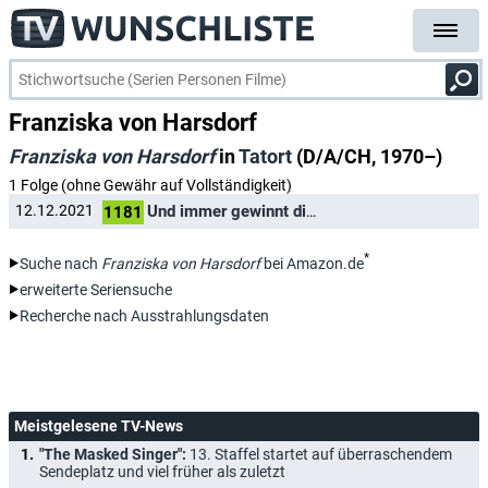
Franziska von Harsdorf
Franziska von Harsdorf
in
Tatort
(D/A/CH, 1970–)
1 Folge (ohne Gewähr auf Vollständigkeit)
Und immer gewinnt die Nacht
12.12.2021
Vicky Aufhoven
1181
*
Suche nach
Franziska von Harsdorf
bei Amazon.de
erweiterte Seriensuche
Recherche nach Ausstrahlungsdaten
Meistgelesene TV-News
"The Masked Singer":
13. Staffel startet auf überraschendem
Sendeplatz und viel früher als zuletzt