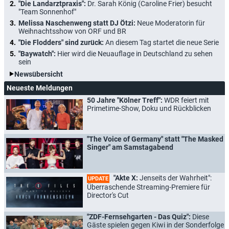
"Die Landarztpraxis":
Dr. Sarah König (Caroline Frier) besucht
"Team Sonnenhof"
Melissa Naschenweng statt DJ Ötzi:
Neue Moderatorin für
Weihnachtsshow von ORF und BR
"Die Flodders" sind zurück:
An diesem Tag startet die neue Serie
"Baywatch":
Hier wird die Neuauflage in Deutschland zu sehen
sein
Newsübersicht
Neueste Meldungen
50 Jahre "Kölner Treff":
WDR feiert mit
Primetime-Show, Doku und Rückblicken
"The Voice of Germany" statt "The Masked
Singer" am Samstagabend
"Akte X:
Jenseits der Wahrheit":
UPDATE
Überraschende Streaming-Premiere für
Director's Cut
"ZDF-Fernsehgarten - Das Quiz":
Diese
Gäste spielen gegen Kiwi in der Sonderfolge