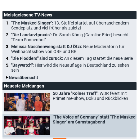
Meistgelesene TV-News
"The Masked Singer":
13. Staffel startet auf überraschendem
Sendeplatz und viel früher als zuletzt
"Die Landarztpraxis":
Dr. Sarah König (Caroline Frier) besucht
"Team Sonnenhof"
Melissa Naschenweng statt DJ Ötzi:
Neue Moderatorin für
Weihnachtsshow von ORF und BR
"Die Flodders" sind zurück:
An diesem Tag startet die neue Serie
"Baywatch":
Hier wird die Neuauflage in Deutschland zu sehen
sein
Newsübersicht
Neueste Meldungen
50 Jahre "Kölner Treff":
WDR feiert mit
Primetime-Show, Doku und Rückblicken
"The Voice of Germany" statt "The Masked
Singer" am Samstagabend