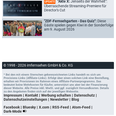
"Akte X:
Jenseits der Wahrheit":
UPDATE
Überraschende Streaming-Premiere für
Director's Cut
"ZDF-Fernsehgarten - Das Quiz":
Diese
Gäste spielen gegen Kiwi in der Sonderfolge
am 9. August 2026
© 1998 - 2026 imfernsehen GmbH & Co. KG
* Bei den mit einem Sternchen gekennzeichneten Links handelt es sich um
Provisions-Links (Affiliate-Links). Erfolgt über einen solchen Link eine Bestellung,
erhalten wir Provisionen im Rahmen eines Affiliate-Partnerprogramms. Das
bedeutet keine Mehrkosten für Käufer, unterstützt uns aber bei der Finanzierung
dieser Website. Alle Preise inkl. MwSt. und ggf. zuzüglich Versandkosten. Details
zu den Angeboten finden sich auf der jeweiligen Webseite.
Impressum
Kontakt
Werbung schalten
Datenschutz
Datenschutzeinstellungen
Newsletter
Blog
Facebook
Bluesky
X.com
RSS-Feed
Atom-Feed
Dark-Mode