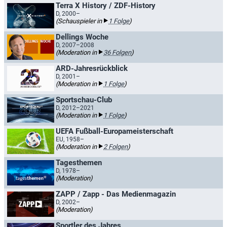
Terra X History / ZDF-History
D, 2000–
(Schauspieler in
1 Folge
)
Dellings Woche
D, 2007–2008
(Moderation in
36 Folgen
)
ARD-Jahresrückblick
D, 2001–
(Moderation in
1 Folge
)
Sportschau-Club
D, 2012–2021
(Moderation in
1 Folge
)
UEFA Fußball-Europameisterschaft
EU, 1958–
(Moderation in
2 Folgen
)
Tagesthemen
D, 1978–
(Moderation)
ZAPP / Zapp - Das Medienmagazin
D, 2002–
(Moderation)
Sportler des Jahres