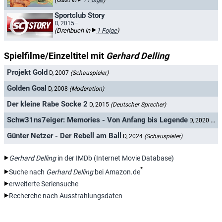
Sportclub Story
D, 2015–
(Drehbuch in
1 Folge
)
Spielfilme/Einzeltitel mit
Gerhard Delling
Projekt Gold
D, 2007
(Schauspieler)
Golden Goal
D, 2008
(Moderation)
Der kleine Rabe Socke 2
D, 2015
(Deutscher Sprecher)
Schw31ns7eiger: Memories - Von Anfang bis Legende
D, 2020
(Sch
Günter Netzer - Der Rebell am Ball
D, 2024
(Schauspieler)
Gerhard Delling
in der IMDb (Internet Movie Database)
*
Suche nach
Gerhard Delling
bei Amazon.de
erweiterte Seriensuche
Recherche nach Ausstrahlungsdaten