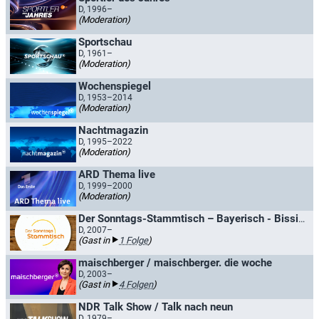
D, 1996–
(Moderation)
Sportschau
D, 1961–
(Moderation)
Wochenspiegel
D, 1953–2014
(Moderation)
Nachtmagazin
D, 1995–2022
(Moderation)
ARD Thema live
D, 1999–2000
(Moderation)
Der Sonntags-Stammtisch – Bayerisch - Bissig - Bunt
D, 2007–
(Gast in
1 Folge
)
maischberger / maischberger. die woche
D, 2003–
(Gast in
4 Folgen
)
NDR Talk Show / Talk nach neun
D, 1979–