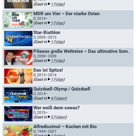
(Gast in
1 Folge
)
MDR um Vier – Der starke Osten
D, 2014–
(Gast in
1 Folge
)
Star-Biathlon
D, 2005–2015
(Gast in
1 Folge
)
Pilawas große Weltreise – Das ultimative Sommerquiz
D, 2008–2009
(Gast in
1 Folge
)
Das ist Spitze!
D, 2013–2014
(Gast in
1 Folge
)
Quizduell-Olymp / Quizduell
D, 2014–
(Gast in
4 Folgen
)
Wer weiß denn sowas?
D, 2015–
(Gast in
5 Folgen
)
Alfredissimo! – Kochen mit Bio
D, 1994–2007
(Gast in
1 Folge
)