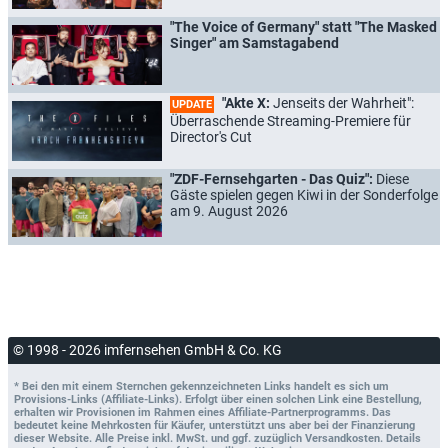
"The Voice of Germany" statt "The Masked
Singer" am Samstagabend
"Akte X:
Jenseits der Wahrheit":
UPDATE
Überraschende Streaming-Premiere für
Director's Cut
"ZDF-Fernsehgarten - Das Quiz":
Diese
Gäste spielen gegen Kiwi in der Sonderfolge
am 9. August 2026
© 1998 - 2026 imfernsehen GmbH & Co. KG
* Bei den mit einem Sternchen gekennzeichneten Links handelt es sich um
Provisions-Links (Affiliate-Links). Erfolgt über einen solchen Link eine Bestellung,
erhalten wir Provisionen im Rahmen eines Affiliate-Partnerprogramms. Das
bedeutet keine Mehrkosten für Käufer, unterstützt uns aber bei der Finanzierung
dieser Website. Alle Preise inkl. MwSt. und ggf. zuzüglich Versandkosten. Details