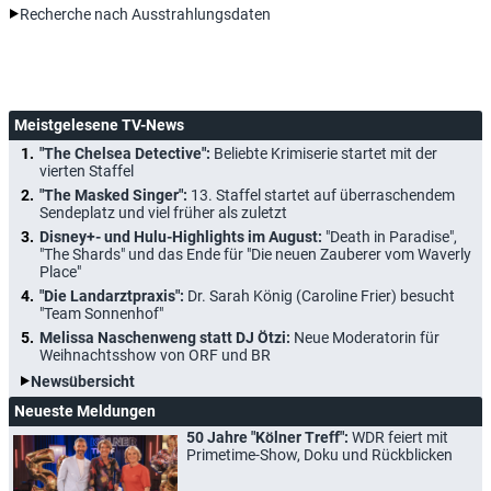
Recherche nach Ausstrahlungsdaten
Meistgelesene TV-News
"The Chelsea Detective":
Beliebte Krimiserie startet mit der
vierten Staffel
"The Masked Singer":
13. Staffel startet auf überraschendem
Sendeplatz und viel früher als zuletzt
Disney+- und Hulu-Highlights im August:
"Death in Paradise",
"The Shards" und das Ende für "Die neuen Zauberer vom Waverly
Place"
"Die Landarztpraxis":
Dr. Sarah König (Caroline Frier) besucht
"Team Sonnenhof"
Melissa Naschenweng statt DJ Ötzi:
Neue Moderatorin für
Weihnachtsshow von ORF und BR
Newsübersicht
Neueste Meldungen
50 Jahre "Kölner Treff":
WDR feiert mit
Primetime-Show, Doku und Rückblicken