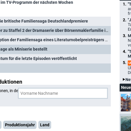
im TV-Programm der nächsten Wochen
"
a
f
"
 die britische Familiensaga Deutschlandpremiere
T
E
"The Forsytes": Erster Teaser zu Staffel 2 der Dramaserie über Börsenmaklerfamilie im London der 1880er-Jahre enthüllt
M
"The Forsytes": Frische Adaption der Familiensaga eines Literaturnobelpreisträgers erhält Starttermin
N
v
age als Miniserie bestellt
"
M
atum für die letzte Episoden veröffentlicht
U
Ü
D
Ne
duktionen
Neue
onen, in denen
Joshua Orpin
und eine weitere Person
Produktionsjahr
Land