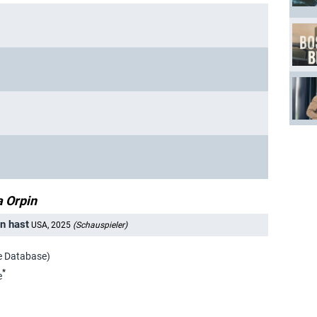
 Orpin
n hast
USA, 2025
(Schauspieler)
ie Database)
*
e