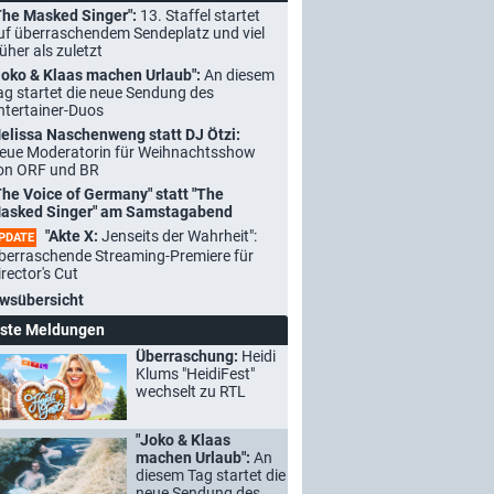
The Masked Singer":
13. Staffel startet
uf überraschendem Sendeplatz und viel
rüher als zuletzt
Joko & Klaas machen Urlaub":
An diesem
ag startet die neue Sendung des
ntertainer-Duos
elissa Naschenweng statt DJ Ötzi:
eue Moderatorin für Weihnachtsshow
on ORF und BR
The Voice of Germany" statt "The
asked Singer" am Samstagabend
"Akte X:
Jenseits der Wahrheit":
PDATE
berraschende Streaming-Premiere für
irector's Cut
wsübersicht
ste Meldungen
Überraschung:
Heidi
Klums "HeidiFest"
wechselt zu RTL
"Joko & Klaas
machen Urlaub":
An
diesem Tag startet die
neue Sendung des