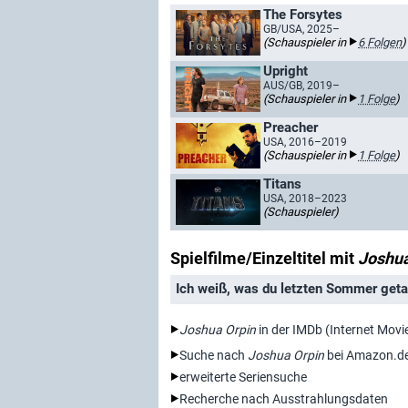
The Forsytes
GB/USA, 2025–
(Schauspieler in
6 Folgen
)
Upright
AUS/GB, 2019–
(Schauspieler in
1 Folge
)
Preacher
USA, 2016–2019
(Schauspieler in
1 Folge
)
Titans
USA, 2018–2023
(Schauspieler)
Spielfilme/Einzeltitel mit
Joshua
Ich weiß, was du letzten Sommer geta
Joshua Orpin
in der IMDb (Internet Mov
Suche nach
Joshua Orpin
bei Amazon.d
erweiterte Seriensuche
Recherche nach Ausstrahlungsdaten