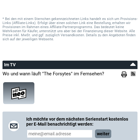
* Bei den mit einem Sternchen gekennzeichneten Links handelt es sich um Provisions-
Links (Affiliate-Links). Erfolgt über einen solchen Link eine Bestellung, erhalten wir
Provisionen im Rahmen eines Affiliate-Partnerprogramms. Das bedeutet keine
Mehrkosten für Käufer, unterstützt uns aber bei der Finanzierung dieser Website. Alle
Preise inkl. MwSt. und ggf. zuzüglich Versandkosten. Details zu den Angeboten finden
sich auf der jeweiligen Webseite.
Im TV
Wo und wann läuft "The Forsytes" im Fernsehen?
Ich möchte vor dem nächsten Serienstart kostenlos
per E-Mail benachrichtigt werden:
weiter