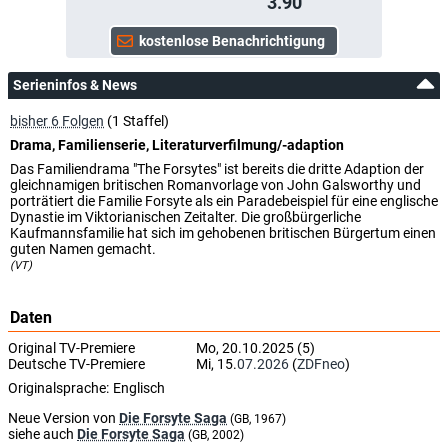
3.90
Serieninfos & News
bisher 6 Folgen
(1 Staffel)
Drama, Familienserie, Literaturverfilmung/-adaption
Das Familiendrama "The Forsytes" ist bereits die dritte Adaption der
gleichnamigen britischen Romanvorlage von John Galsworthy und
porträtiert die Familie Forsyte als ein Paradebeispiel für eine englische
Dynastie im Viktorianischen Zeitalter. Die großbürgerliche
Kaufmannsfamilie hat sich im gehobenen britischen Bürgertum einen
guten Namen gemacht.
(VT)
Daten
Original TV-Premiere
Mo, 20.10.2025 (5)
Deutsche TV-Premiere
Mi, 15.
07.2026
(
ZDFneo
)
Originalsprache:
Englisch
Neue Version von
Die Forsyte Saga
(GB, 1967)
siehe auch
Die Forsyte Saga
(GB, 2002)