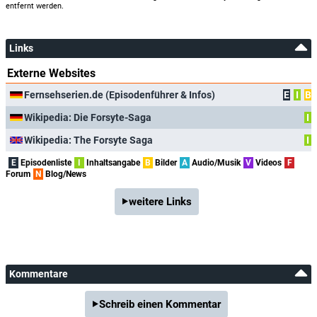
entfernt werden.
Links
Externe Websites
Fernsehserien.de (Episodenführer & Infos)
E
I
B
Wikipedia: Die Forsyte-Saga
I
Wikipedia: The Forsyte Saga
I
E
Episodenliste
I
Inhaltsangabe
B
Bilder
A
Audio/Musik
V
Videos
F
Forum
N
Blog/News
weitere Links
Kommentare
Schreib einen Kommentar