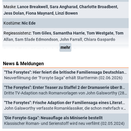
Maske:
Lance Breakwell
,
Sara Angharad
,
Charlotte Broadbent
,
Jess Dolan
,
Fiona Maynard
,
Linzi Bowen
Kostüme:
Nic Ede
Regieassistenz:
Tom Giles
,
Samantha Harrie
,
Tom Westgate
,
Tom
Allan
,
Sam Slade Edmondson
,
John Farrall
,
Chiara Gaspardo
mehr
Spezialeffekte:
Oli Wolstenholme
,
Lee Craven
News & Meldungen
"The Forsytes": Hier feiert die britische Familiensaga Deutschlandpremiere
Neuverfilmung der "Forsyte Saga" erhält Starttermin (02.06.2026)
"The Forsytes": Erster Teaser zu Staffel 2 der Dramaserie über Börsenmaklerfamilie im London der 1880er-Jahre enthüllt
Dritte TV-Adaption nach Romanvorlagen von John Galsworthy (28.04.2026)
"The Forsytes": Frische Adaption der Familiensaga eines Literaturnobelpreisträgers erhält Starttermin
John Galsworthy verfasste Romanklassiker, die schon mehrfach verfilmt wurden (09.10.2025)
"Die Forsyte-Saga": Neuauflage als Miniserie bestellt
Klassischer Roman- und Serienstoff wird neu verfilmt (02.05.2024)