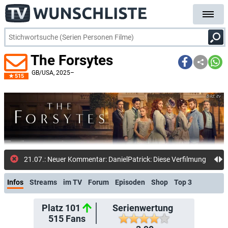
The Forsytes
GB/USA
, 2025–
515
itv
21.07.: Neuer Kommentar: DanielPatrick: Diese Verfilmung des Stoffs ist definitiv u
Infos
Streams
im TV
Forum
Episoden
Shop
Top 3
Platz 101
Serienwertung
515
Fans