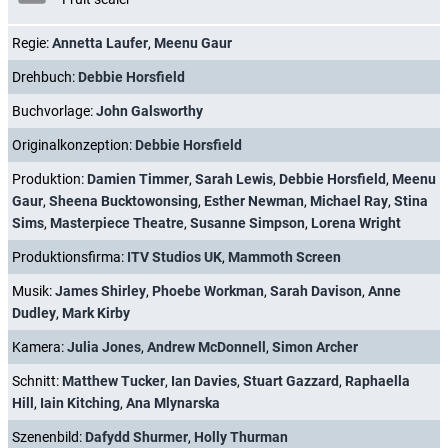
Regie:
Annetta Laufer
,
Meenu Gaur
Drehbuch:
Debbie Horsfield
Buchvorlage:
John Galsworthy
Originalkonzeption:
Debbie Horsfield
Produktion:
Damien Timmer
,
Sarah Lewis
,
Debbie Horsfield
,
Meenu
Gaur
,
Sheena Bucktowonsing
,
Esther Newman
,
Michael Ray
,
Stina
Sims
,
Masterpiece Theatre
,
Susanne Simpson
,
Lorena Wright
Produktionsfirma:
ITV Studios UK
,
Mammoth Screen
Musik:
James Shirley
,
Phoebe Workman
,
Sarah Davison
,
Anne
Dudley
,
Mark Kirby
Kamera:
Julia Jones
,
Andrew McDonnell
,
Simon Archer
Schnitt:
Matthew Tucker
,
Ian Davies
,
Stuart Gazzard
,
Raphaella
Hill
,
Iain Kitching
,
Ana Mlynarska
Szenenbild:
Dafydd Shurmer
,
Holly Thurman