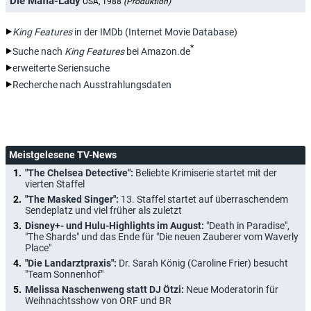
Die Mafia-Lady
USA, 1988
(Produktion)
King Features
in der IMDb (Internet Movie Database)
*
Suche nach
King Features
bei Amazon.de
erweiterte Seriensuche
Recherche nach Ausstrahlungsdaten
Meistgelesene TV-News
"The Chelsea Detective":
Beliebte Krimiserie startet mit der
vierten Staffel
"The Masked Singer":
13. Staffel startet auf überraschendem
Sendeplatz und viel früher als zuletzt
Disney+- und Hulu-Highlights im August:
"Death in Paradise",
"The Shards" und das Ende für "Die neuen Zauberer vom Waverly
Place"
"Die Landarztpraxis":
Dr. Sarah König (Caroline Frier) besucht
"Team Sonnenhof"
Melissa Naschenweng statt DJ Ötzi:
Neue Moderatorin für
Weihnachtsshow von ORF und BR