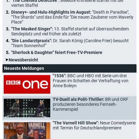
"The Chelsea Detective":
Beliebte Krimiserie startet mit der
vierten Staffel
Disney+- und Hulu-Highlights im August:
"Death in Paradise",
"The Shards" und das Ende für "Die neuen Zauberer vom Waverly
Place"
"The Masked Singer":
13. Staffel startet auf überraschendem
Sendeplatz und viel früher als zuletzt
"Die Landarztpraxis":
Dr. Sarah König (Caroline Frier) besucht
"Team Sonnenhof"
"Sherlock & Daughter" feiert Free-TV-Premiere
Newsübersicht
Neueste Meldungen
"1536":
BBC und HBO mit Serie um drei
Frauen im Schatten der Verhaftung von
Anne Boleyn
TV-Duell als Polit-Thriller:
BR und ORF
produzieren besonderes Fernseh-
Kammerspiel
"The Varnell Hill Show":
Neue Comedyserie
mit Termin für Deutschlandpremiere