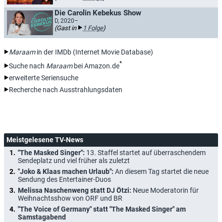
Die Carolin Kebekus Show
D, 2020–
(Gast in
1 Folge
)
Maraam
in der IMDb (Internet Movie Database)
*
Suche nach
Maraam
bei Amazon.de
erweiterte Seriensuche
Recherche nach Ausstrahlungsdaten
Meistgelesene TV-News
"The Masked Singer":
13. Staffel startet auf überraschendem
Sendeplatz und viel früher als zuletzt
"Joko & Klaas machen Urlaub":
An diesem Tag startet die neue
Sendung des Entertainer-Duos
Melissa Naschenweng statt DJ Ötzi:
Neue Moderatorin für
Weihnachtsshow von ORF und BR
"The Voice of Germany" statt "The Masked Singer" am
Samstagabend