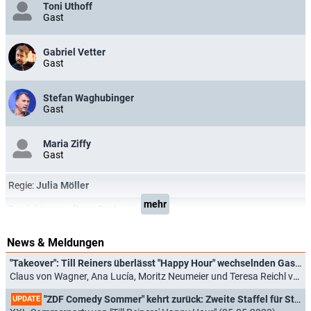
Toni Uthoff
Gast
Gabriel Vetter
Gast
Stefan Waghubinger
Gast
Maria Ziffy
Gast
Regie:
Julia Möller
mehr
Produktionsauftrag:
3sat
News & Meldungen
"Takeover": Till Reiners überlässt "Happy Hour" wechselnden Gast-Hosts
Claus von Wagner, Ana Lucía, Moritz Neumeier und Teresa Reichl vertreten Reiners (06.05.2026)
"ZDF Comedy Sommer" kehrt zurück: Zweite Staffel für Stand-up-Show
UPDATE