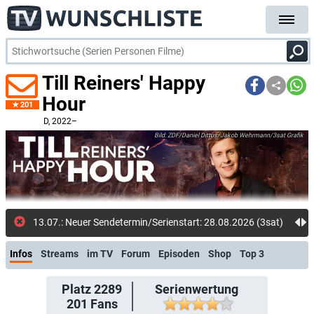
Till Reiners' Happy
Hour
201
D
, 2022–
ZDF/Daniel Dittus/Jakob Wehrmann/3sat Grafik
31.05.: Neue Folge: Happy Hour T
Infos
Streams
im TV
Forum
Episoden
Shop
Top 3
Platz 2289
Serienwertung
201
Fans