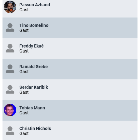
Passun Azhand
Gast
Tino Bomelino
Gast
Freddy Ekué
Gast
Rainald Grebe
Gast
Serdar Karibik
Gast
Tobias Mann
Gast
Christin Nichols
Gast