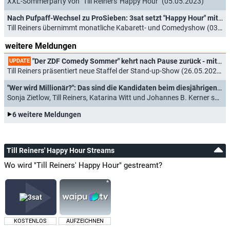
XXL-Sommerparty von "Till Reiners' Happy Hour" (05.05.2023)
Nach Pufpaff-Wechsel zu ProSieben: 3sat setzt "Happy Hour" mit neuem Moderator fort
Till Reiners übernimmt monatliche Kabarett- und Comedyshow (03.02.2022)
weitere Meldungen
"Der ZDF Comedy Sommer" kehrt nach Pause zurück - mit festem Moderator
UPDATE
Till Reiners präsentiert neue Staffel der Stand-up-Show (26.05.2026)
"Wer wird Millionär?": Das sind die Kandidaten beim diesjährigen Prominenten-Special
Sonja Zietlow, Till Reiners, Katarina Witt und Johannes B. Kerner spielen um die Million (01.11.2025)
6 weitere Meldungen
Till Reiners' Happy Hour Streams
Wo wird "Till Reiners' Happy Hour" gestreamt?
KOSTENLOS
AUFZEICHNEN