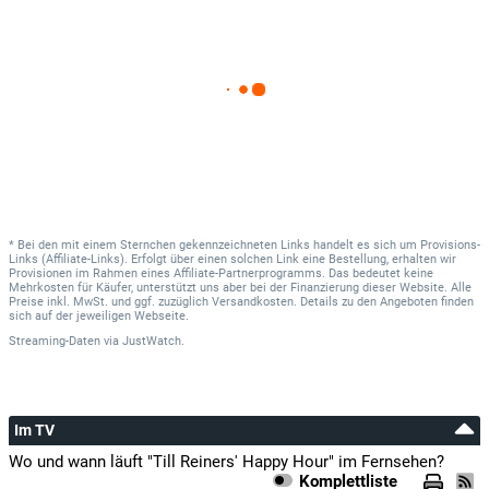
* Bei den mit einem Sternchen gekennzeichneten Links handelt es sich um Provisions-
Links (Affiliate-Links). Erfolgt über einen solchen Link eine Bestellung, erhalten wir
Provisionen im Rahmen eines Affiliate-Partnerprogramms. Das bedeutet keine
Mehrkosten für Käufer, unterstützt uns aber bei der Finanzierung dieser Website. Alle
Preise inkl. MwSt. und ggf. zuzüglich Versandkosten. Details zu den Angeboten finden
sich auf der jeweiligen Webseite.
Streaming-Daten
via
JustWatch.
Im TV
Wo und wann läuft "Till Reiners' Happy Hour" im Fernsehen?
Komplettliste