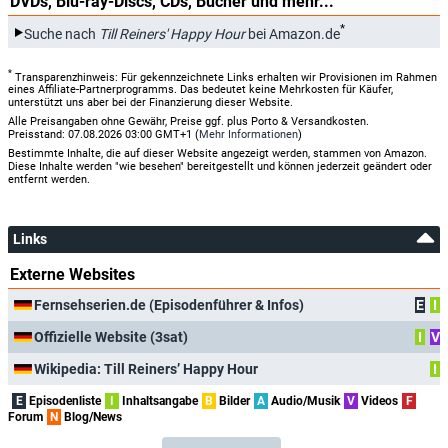
DVDs, Blu-ray-Discs, CDs, Bücher und mehr...
*
Suche nach
Till Reiners' Happy Hour
bei Amazon.de
*
Transparenzhinweis: Für gekennzeichnete Links erhalten wir Provisionen im Rahmen
eines Affiliate-Partnerprogramms. Das bedeutet keine Mehrkosten für Käufer,
unterstützt uns aber bei der Finanzierung dieser Website.
Alle Preisangaben ohne Gewähr, Preise ggf. plus Porto & Versandkosten.
Preisstand: 07.08.2026 03:00 GMT+1 (
Mehr Informationen
)
Bestimmte Inhalte, die auf dieser Website angezeigt werden, stammen von Amazon.
Diese Inhalte werden "wie besehen" bereitgestellt und können jederzeit geändert oder
entfernt werden.
Links
Externe Websites
Fernsehserien.de (Episodenführer & Infos)
E
I
Offizielle Website (3sat)
I
V
Wikipedia: Till Reiners’ Happy Hour
I
E
Episodenliste
I
Inhaltsangabe
B
Bilder
A
Audio/Musik
V
Videos
F
Forum
N
Blog/News