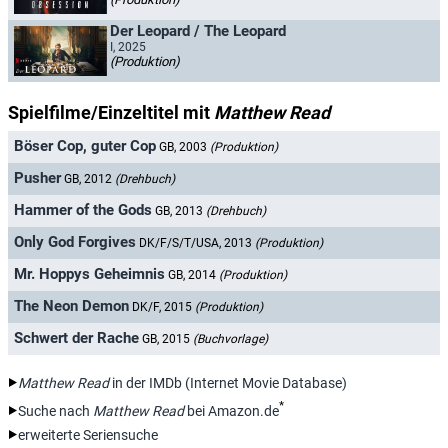
Der Leopard / The Leopard
I, 2025
(Produktion)
Spielfilme/Einzeltitel mit
Matthew Read
Böser Cop, guter Cop
GB, 2003
(Produktion)
Pusher
GB, 2012
(Drehbuch)
Hammer of the Gods
GB, 2013
(Drehbuch)
Only God Forgives
DK/F/S/T/USA, 2013
(Produktion)
Mr. Hoppys Geheimnis
GB, 2014
(Produktion)
The Neon Demon
DK/F, 2015
(Produktion)
Schwert der Rache
GB, 2015
(Buchvorlage)
Matthew Read
in der IMDb (Internet Movie Database)
*
Suche nach
Matthew Read
bei Amazon.de
erweiterte Seriensuche