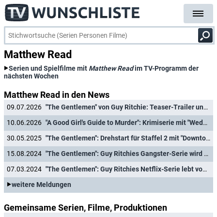
Matthew Read
Serien und Spielfilme mit
Matthew Read
im TV-Programm der
nächsten Wochen
Matthew Read in den News
09.07.2026
"The Gentlemen" von Guy Ritchie: Teaser-Trailer und Termin für Fortsetzung der Gangster-Comedy
10.06.2026
"A Good Girl's Guide to Murder": Krimiserie mit "Wednesday"-Star um finale dritte Staffel verlängert
30.05.2025
"The Gentlemen": Drehstart für Staffel 2 mit "Downton Abbey"-Star Hugh Bonneville
15.08.2024
"The Gentlemen": Guy Ritchies Gangster-Serie wird bei Netflix fortgesetzt
07.03.2024
"The Gentlemen": Guy Ritchies Netflix-Serie lebt von der tollen Besetzung
weitere Meldungen
Gemeinsame Serien, Filme, Produktionen