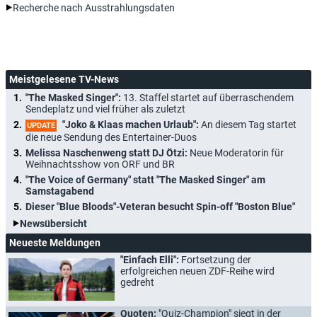
Recherche nach Ausstrahlungsdaten
Meistgelesene TV-News
"The Masked Singer":
13. Staffel startet auf überraschendem
Sendeplatz und viel früher als zuletzt
"Joko & Klaas machen Urlaub":
An diesem Tag startet
UPDATE
die neue Sendung des Entertainer-Duos
Melissa Naschenweng statt DJ Ötzi:
Neue Moderatorin für
Weihnachtsshow von ORF und BR
"The Voice of Germany" statt "The Masked Singer" am
Samstagabend
Dieser "Blue Bloods"-Veteran besucht Spin-off "Boston Blue"
Newsübersicht
Neueste Meldungen
"Einfach Elli":
Fortsetzung der
erfolgreichen neuen ZDF-Reihe wird
gedreht
Quoten:
"Quiz-Champion" siegt in der