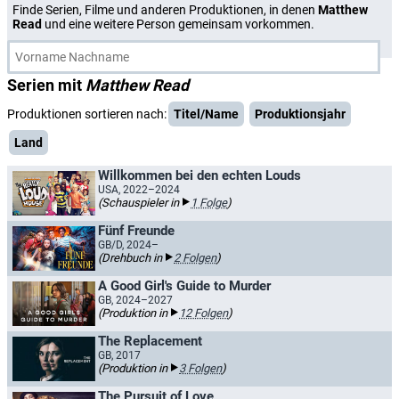
Finde Serien, Filme und anderen Produktionen, in denen
Matthew
Read
und eine weitere Person gemeinsam vorkommen.
Serien mit
Matthew Read
Produktionen sortieren nach:
Titel/Name
Produktionsjahr
Land
Willkommen bei den echten Louds
USA, 2022–2024
(Schauspieler in
1 Folge
)
Fünf Freunde
GB/D, 2024–
(Drehbuch in
2 Folgen
)
A Good Girl's Guide to Murder
GB, 2024–2027
(Produktion in
12 Folgen
)
The Replacement
GB, 2017
(Produktion in
3 Folgen
)
The Pursuit of Love