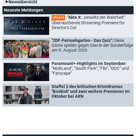
Newsübersicht
Neueste Meldungen
"Akte X:
Jenseits der Wahrheit":
UPDATE
Überraschende Streaming-Premiere für
Director's Cut
"ZDF-Fernsehgarten - Das Quiz":
Diese
Gäste spielen gegen Kiwi in der Sonderfolge
am 9. August 2026
Paramount+-Highlights im September:
"MobLand", "South Park", "FBI", "DOC" und
"Farscape"
Staffel 2 des britischen Krimidramas
"Bookish" und zwei weitere Premieren im
Oktober bei AXN