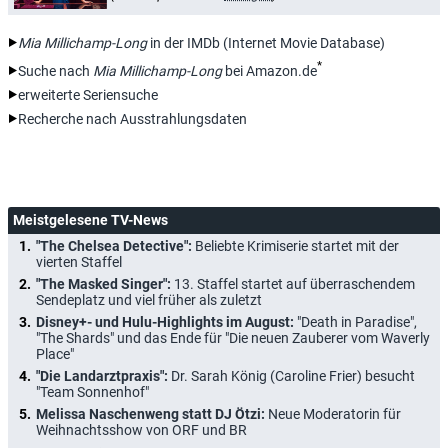
Mia Millichamp-Long
in der IMDb (Internet Movie Database)
*
Suche nach
Mia Millichamp-Long
bei Amazon.de
erweiterte Seriensuche
Recherche nach Ausstrahlungsdaten
Meistgelesene TV-News
"The Chelsea Detective":
Beliebte Krimiserie startet mit der
vierten Staffel
"The Masked Singer":
13. Staffel startet auf überraschendem
Sendeplatz und viel früher als zuletzt
Disney+- und Hulu-Highlights im August:
"Death in Paradise",
"The Shards" und das Ende für "Die neuen Zauberer vom Waverly
Place"
"Die Landarztpraxis":
Dr. Sarah König (Caroline Frier) besucht
"Team Sonnenhof"
Melissa Naschenweng statt DJ Ötzi:
Neue Moderatorin für
Weihnachtsshow von ORF und BR