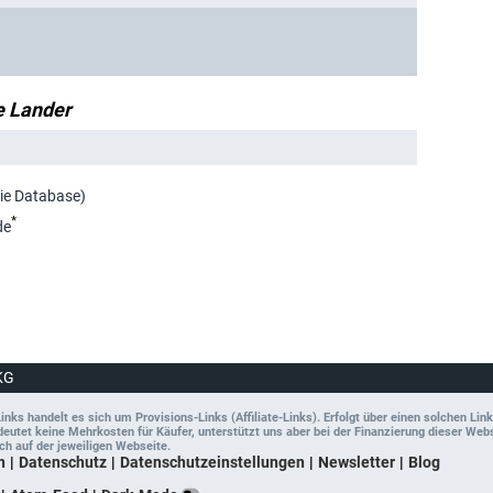
e Lander
vie Database)
*
de
KG
ks handelt es sich um Provisions-Links (Affiliate-Links). Erfolgt über einen solchen Link
tet keine Mehrkosten für Käufer, unterstützt uns aber bei der Finanzierung dieser Websit
ch auf der jeweiligen Webseite.
n
Datenschutz
Datenschutzeinstellungen
Newsletter
Blog