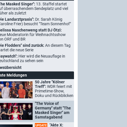
The Masked Singer":
13. Staffel startet
uf überraschendem Sendeplatz und viel
rüher als zuletzt
Die Landarztpraxis":
Dr. Sarah König
Caroline Frier) besucht "Team Sonnenhof"
elissa Naschenweng statt DJ Ötzi:
eue Moderatorin für Weihnachtsshow
on ORF und BR
Die Flodders" sind zurück:
An diesem Tag
tartet die neue Serie
Baywatch":
Hier wird die Neuauflage in
eutschland zu sehen sein
wsübersicht
ste Meldungen
50 Jahre "Kölner
Treff":
WDR feiert mit
Primetime-Show,
Doku und Rückblicken
"The Voice of
Germany" statt "The
Masked Singer" am
Samstagabend
"Akte X:
UPDATE