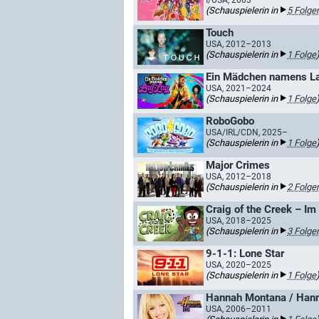
I/USA, 2003–
(Schauspielerin in
5 Folge
Touch
USA, 2012–2013
(Schauspielerin in
1 Folge
Ein Mädchen namens L
USA, 2021–2024
(Schauspielerin in
1 Folge
RoboGobo
USA/IRL/CDN, 2025–
(Schauspielerin in
1 Folge
Major Crimes
USA, 2012–2018
(Schauspielerin in
2 Folge
Craig of the Creek – Im
USA, 2018–2025
(Schauspielerin in
3 Folge
9-1-1: Lone Star
USA, 2020–2025
(Schauspielerin in
1 Folge
Hannah Montana / Hann
USA, 2006–2011