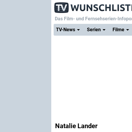
Das Film- und Fernsehserien-Infopor
TV-News
Serien
Filme
Natalie Lander