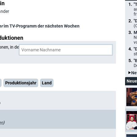
in
"
a
ander
f
"
(
er
im TV-Programm der nächsten Wochen
M
duktionen
N
v
onen, in denen
Natalie Lander
und eine weitere Person
"
s
"
D
Ne
Neue
Produktionsjahr
Land
)
en
)