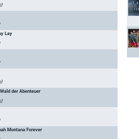
n
)
)
ay Lay
)
)
n
)
 Wald der Abenteuer
n
)
)
ah Montana Forever