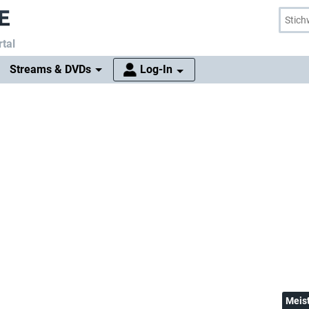
tal
Streams & DVDs
Log-In
Meis