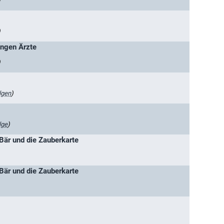
)
)
ungen Ärzte
)
lgen
)
lge
)
 Bär und die Zauberkarte
 Bär und die Zauberkarte