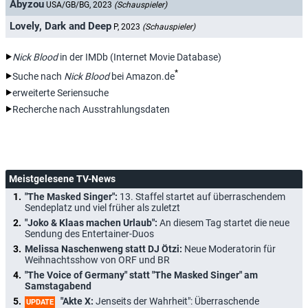
Abyzou
USA/GB/BG, 2023
(Schauspieler)
Lovely, Dark and Deep
P, 2023
(Schauspieler)
Nick Blood
in der IMDb (Internet Movie Database)
*
Suche nach
Nick Blood
bei Amazon.de
erweiterte Seriensuche
Recherche nach Ausstrahlungsdaten
Meistgelesene TV-News
"The Masked Singer":
13. Staffel startet auf überraschendem
Sendeplatz und viel früher als zuletzt
"Joko & Klaas machen Urlaub":
An diesem Tag startet die neue
Sendung des Entertainer-Duos
Melissa Naschenweng statt DJ Ötzi:
Neue Moderatorin für
Weihnachtsshow von ORF und BR
"The Voice of Germany" statt "The Masked Singer" am
Samstagabend
"Akte X:
Jenseits der Wahrheit": Überraschende
UPDATE