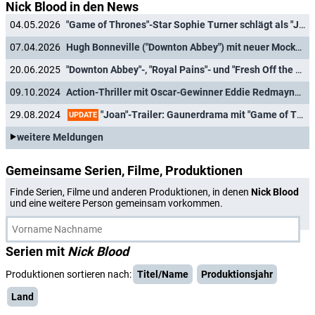
Nick Blood in den News
04.05.2026
"Game of Thrones"-Star Sophie Turner schlägt als "Joan" endlich im Free-TV zu
07.04.2026
Hugh Bonneville ("Downton Abbey") mit neuer Mockumentary um "Fußball-Großereignis"
20.06.2025
"Downton Abbey"-, "Royal Pains"- und "Fresh Off the Boat"-Stars in Comedy um nächste Fußball-WM
09.10.2024
Action-Thriller mit Oscar-Gewinner Eddie Redmayne hat feurigen neuen Trailer
"Joan"-Trailer: Gaunerdrama mit "Game of Thrones"-Star findet deutsche Heimat
29.08.2024
UPDATE
weitere Meldungen
Gemeinsame Serien, Filme, Produktionen
Finde Serien, Filme und anderen Produktionen, in denen
Nick Blood
und eine weitere Person gemeinsam vorkommen.
Serien mit
Nick Blood
Produktionen sortieren nach:
Titel/Name
Produktionsjahr
Land