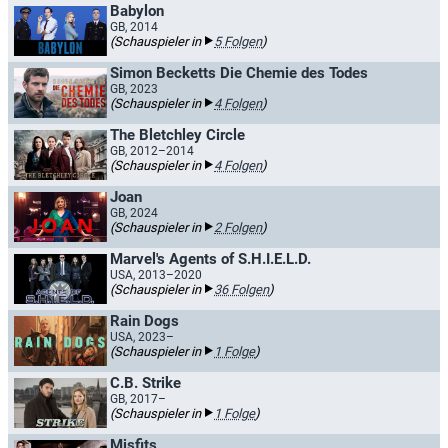
Babylon
GB, 2014
(Schauspieler in
5 Folgen
)
Simon Becketts Die Chemie des Todes
GB, 2023
(Schauspieler in
4 Folgen
)
The Bletchley Circle
GB, 2012–2014
(Schauspieler in
4 Folgen
)
Joan
GB, 2024
(Schauspieler in
2 Folgen
)
Marvel's Agents of S.H.I.E.L.D.
USA, 2013–2020
(Schauspieler in
36 Folgen
)
Rain Dogs
USA, 2023–
(Schauspieler in
1 Folge
)
C.B. Strike
GB, 2017–
(Schauspieler in
1 Folge
)
Misfits