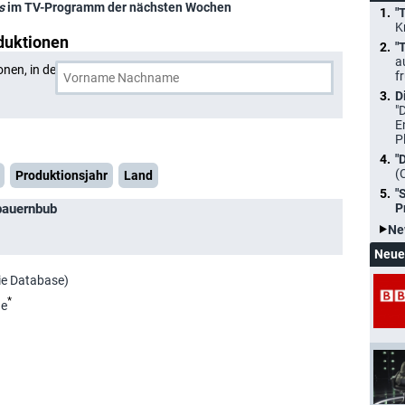
s
im TV-Programm der nächsten Wochen
"
K
duktionen
"
a
onen, in denen
Nikolaus Ochs
und eine weitere Person
f
D
"
E
P
"
(
Produktionsjahr
Land
"
bauernbub
P
Ne
Neue
ie Database)
*
de