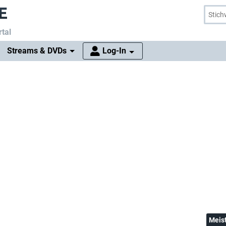
tal
Streams & DVDs
Log-In
Meis