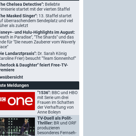
The Chelsea Detective":
Beliebte
rimiserie startet mit der vierten Staffel
The Masked Singer":
13. Staffel startet
uf überraschendem Sendeplatz und viel
rüher als zuletzt
isney+- und Hulu-Highlights im August:
Death in Paradise", "The Shards" und das
nde für "Die neuen Zauberer vom Waverly
lace"
Die Landarztpraxis":
Dr. Sarah König
Caroline Frier) besucht "Team Sonnenhof"
Sherlock & Daughter" feiert Free-TV-
remiere
wsübersicht
ste Meldungen
"1536":
BBC und HBO
mit Serie um drei
Frauen im Schatten
der Verhaftung von
Anne Boleyn
TV-Duell als Polit-
Thriller:
BR und ORF
produzieren
besonderes Fernseh-