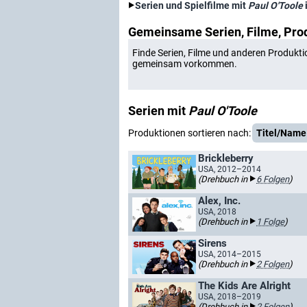
Serien und Spielfilme mit
Paul O'Toole
Gemeinsame Serien, Filme, Pro
Finde Serien, Filme und anderen Produkti
gemeinsam vorkommen.
Serien mit
Paul O'Toole
Produktionen sortieren nach:
Titel/Name
Brickleberry
USA, 2012–2014
(Drehbuch in
6 Folgen
)
Alex, Inc.
USA, 2018
(Drehbuch in
1 Folge
)
Sirens
USA, 2014–2015
(Drehbuch in
2 Folgen
)
The Kids Are Alright
USA, 2018–2019
(Drehbuch in
2 Folgen
)