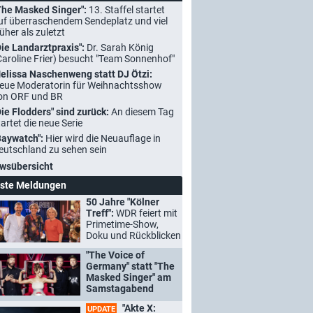
The Masked Singer":
13. Staffel startet
uf überraschendem Sendeplatz und viel
rüher als zuletzt
Die Landarztpraxis":
Dr. Sarah König
Caroline Frier) besucht "Team Sonnenhof"
elissa Naschenweng statt DJ Ötzi:
eue Moderatorin für Weihnachtsshow
on ORF und BR
Die Flodders" sind zurück:
An diesem Tag
tartet die neue Serie
Baywatch":
Hier wird die Neuauflage in
eutschland zu sehen sein
wsübersicht
ste Meldungen
50 Jahre "Kölner
Treff":
WDR feiert mit
Primetime-Show,
Doku und Rückblicken
"The Voice of
Germany" statt "The
Masked Singer" am
Samstagabend
"Akte X:
UPDATE