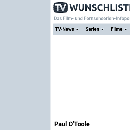
Das Film- und Fernsehserien-Infopor
TV-News
Serien
Filme
Paul O'Toole