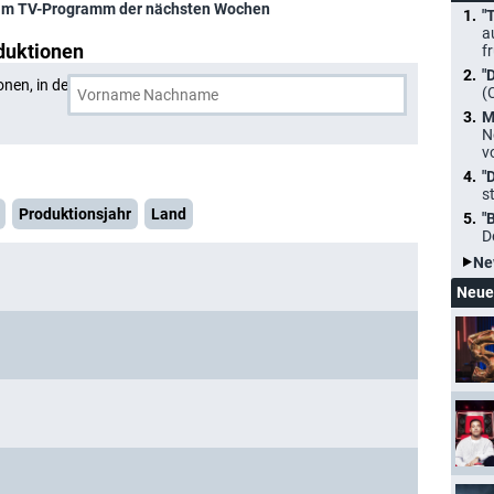
im TV-Programm der nächsten Wochen
"
a
duktionen
f
"
onen, in denen
Paul O'Toole
und eine weitere Person
(
M
N
v
"
s
Produktionsjahr
Land
"
D
Ne
Neue