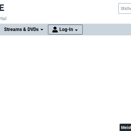
tal
Streams & DVDs
Log-In
Meis