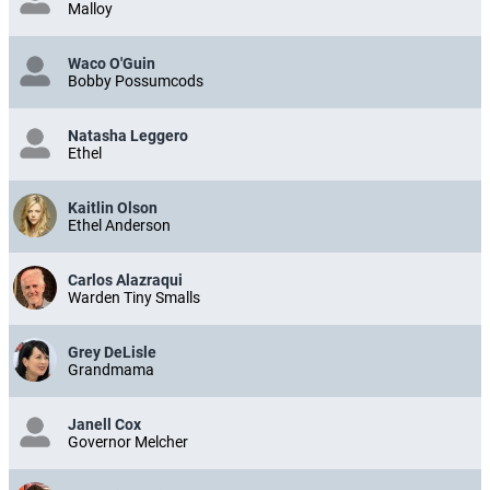
Malloy
Waco O'Guin
Bobby Possumcods
Natasha Leggero
Ethel
Kaitlin Olson
Ethel Anderson
Carlos Alazraqui
Warden Tiny Smalls
Grey DeLisle
Grandmama
Janell Cox
Governor Melcher