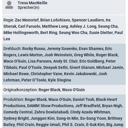
Tress MacNeille
Sprecher(in)
Regie:
Zac Moncrief
,
Brian LoSchiavo
,
Spencer Laudiero
,
Ira
Sherak
,
Carl Faruolo
,
Matthew Long
,
Ashley J. Long
,
Seung Cha
,
Mike Hollingsworth
,
Bert Ring
,
Seung Woo Cha
,
Susie Dietter
,
Paul
Lee
Drehbuch:
Rocky Russo
,
Jeremy Sosenko
,
Evan Shames
,
Eric
Rogers
,
Lewis Morton
,
Josh Weinstein
,
Greg White
,
Roger Black
,
Waco O'Guin
,
Lisa Parsons
,
Andy St. Clair
,
Eric Goldberg
,
Peter
Tibbals
,
Paul O'Toole
,
Deepak Sethi
,
Sivert Glarum
,
Michael Jamin
,
Michael Rowe
,
Christopher Vane
,
Kevin Jakubowski
,
Josh
Lehrman
,
Peter O’Toole
,
Kyle Stegina
Originalkonzeption:
Roger Black
,
Waco O'Guin
Produktion:
Roger Black
,
Waco O'Guin
,
Daniel Tosh
,
Black Heart
Productions
,
DAMN! Show Productions
,
Jeff Bradfield
,
Bryan Nigh
,
Comedy Central
,
Zahra Dowlatabadi
,
Cindy Azada Whitman
,
Sydney Bright
,
Junggon Kim
,
Sang-In Min
,
So-Sang Yoon
,
Brittney
Bailey
,
Phil Crain
,
Reggie Umali
,
Phil S. Crain
,
Il-Suk Kim
,
Big Jump