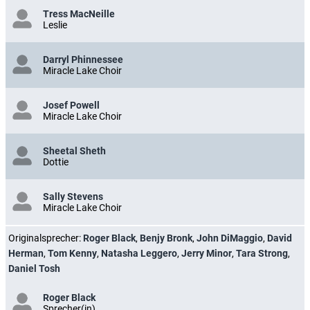
Tress MacNeille
Leslie
Darryl Phinnessee
Miracle Lake Choir
Josef Powell
Miracle Lake Choir
Sheetal Sheth
Dottie
Sally Stevens
Miracle Lake Choir
Originalsprecher:
Roger Black
,
Benjy Bronk
,
John DiMaggio
,
David
Herman
,
Tom Kenny
,
Natasha Leggero
,
Jerry Minor
,
Tara Strong
,
Daniel Tosh
Roger Black
Sprecher(in)