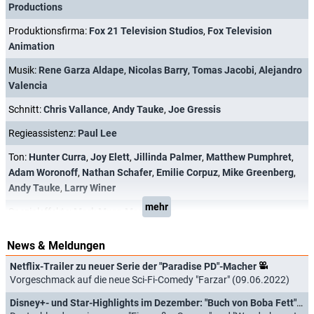
Productions
Produktionsfirma:
Fox 21 Television Studios
,
Fox Television
Animation
Musik:
Rene Garza Aldape
,
Nicolas Barry
,
Tomas Jacobi
,
Alejandro
Valencia
Schnitt:
Chris Vallance
,
Andy Tauke
,
Joe Gressis
Regieassistenz:
Paul Lee
Ton:
Hunter Curra
,
Joy Elett
,
Jillinda Palmer
,
Matthew Pumphret
,
Adam Woronoff
,
Nathan Schafer
,
Emilie Corpuz
,
Mike Greenberg
,
Andy Tauke
,
Larry Winer
mehr
Spezialeffekte:
Mark Myer
,
Marc Fortin
News & Meldungen
Netflix-Trailer zu neuer Serie der "Paradise PD"-Macher
Vorgeschmack auf die neue Sci-Fi-Comedy "Farzar" (09.06.2022)
Disney+- und Star-Highlights im Dezember: "Buch von Boba Fett", "Agents of S.H.I.E.L.D"- und "Mysterious Mermaids"-Finals