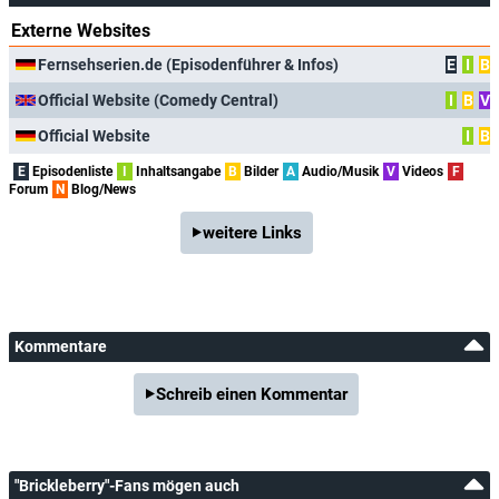
Externe Websites
Fernsehserien.de (Episodenführer & Infos)
E
I
B
Official Website (Comedy Central)
I
B
V
Official Website
I
B
E
Episodenliste
I
Inhaltsangabe
B
Bilder
A
Audio/Musik
V
Videos
F
Forum
N
Blog/News
weitere Links
Kommentare
Schreib einen Kommentar
"Brickleberry"-Fans mögen auch