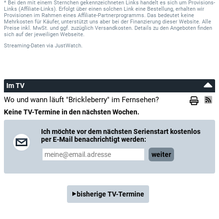
* Bei den mit einem Sternchen gekennzeichneten Links handelt es sich um Provisions-
Links (Affiliate-Links). Erfolgt über einen solchen Link eine Bestellung, erhalten wir
Provisionen im Rahmen eines Affiliate-Partnerprogramms. Das bedeutet keine
Mehrkosten für Käufer, unterstützt uns aber bei der Finanzierung dieser Website. Alle
Preise inkl. MwSt. und ggf. zuzüglich Versandkosten. Details zu den Angeboten finden
sich auf der jeweiligen Webseite.
Streaming-Daten
via
JustWatch.
Im TV
Wo und wann läuft "Brickleberry" im Fernsehen?
Keine TV-Termine in den nächsten Wochen.
Ich möchte vor dem nächsten Serienstart kostenlos
per E-Mail benachrichtigt werden:
weiter
bisherige TV-Termine