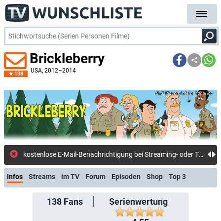
Brickleberry
USA
, 2012–2014
138
Viacom International Inc.
kostenlose E-Mail-Benachrichtigung bei Streaming- oder TV-Start
Infos
Streams
im TV
Forum
Episoden
Shop
Top 3
138
Fans
Serienwertung