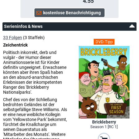
4.55
Serieninfos & News
33 Folgen
(3 Staffeln)
DVD-Tipp
Zeichentrick
Politisch inkorrekt, derb und
vulgär - der Humor dieser
Animationsserie ist für Kinder
definitiv ungeeignet. Erwachsene
könnten aber ihren Spaß haben
an den absurd-anarchischen
Erlebnissen der inkompetenten
Ranger des 'Brickleberry
Nationalparks'.
Chef des von der Schließung
bedrohten Geländes ist der
selbstgefällige Steve Williams. Als
er eine neue weibliche Kollegin
vom 'Yellowstone Park' bekommt,
Brickleberry
fürchtet die Knallcharge um
Season 1 [RC 1]
seinen Dauerstatus als
'Mitarbeiter des Monats'. Weitere