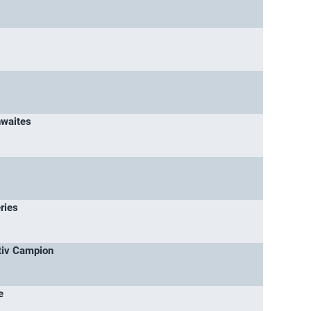
hwaites
ries
tiv Campion
e