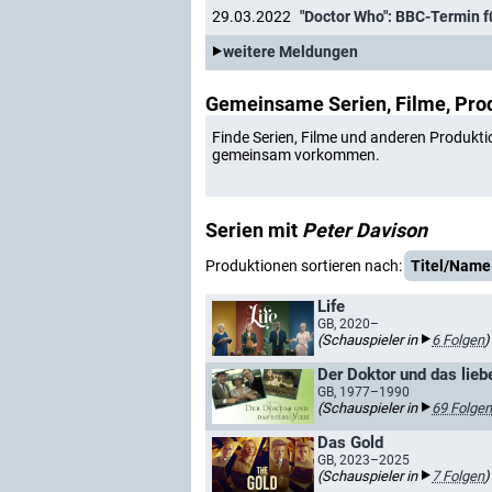
29.03.2022
"Doctor Who": BBC-Termin f
weitere Meldungen
Gemeinsame Serien, Filme, Pro
Finde Serien, Filme und anderen Produkti
gemeinsam vorkommen.
Serien mit
Peter Davison
Produktionen sortieren nach:
Titel/Name
Life
GB, 2020–
(Schauspieler in
6 Folgen
)
Der Doktor und das lieb
GB, 1977–1990
(Schauspieler in
69 Folgen
Das Gold
GB, 2023–2025
(Schauspieler in
7 Folgen
)