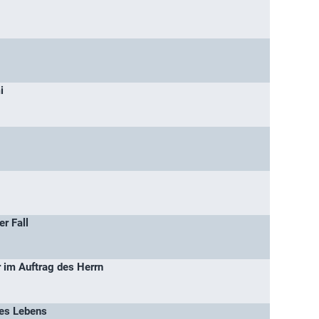
i
er Fall
r im Auftrag des Herrn
des Lebens