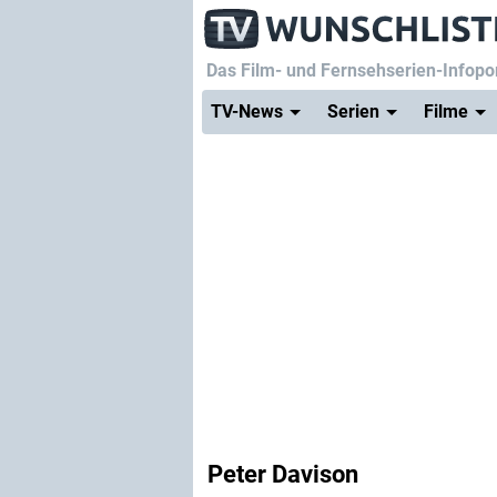
Das Film- und Fernsehserien-Infopor
TV-News
Serien
Filme
Peter Davison