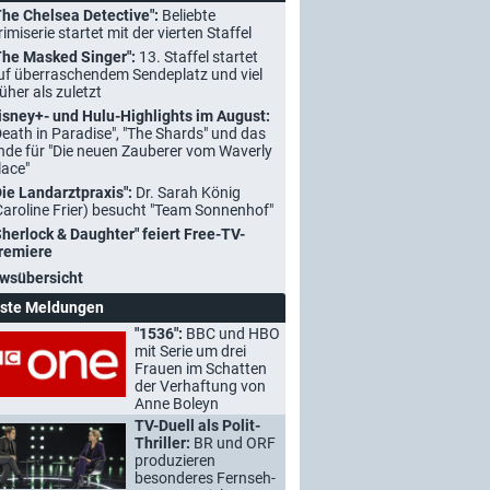
The Chelsea Detective":
Beliebte
rimiserie startet mit der vierten Staffel
The Masked Singer":
13. Staffel startet
uf überraschendem Sendeplatz und viel
rüher als zuletzt
isney+- und Hulu-Highlights im August:
Death in Paradise", "The Shards" und das
nde für "Die neuen Zauberer vom Waverly
lace"
Die Landarztpraxis":
Dr. Sarah König
Caroline Frier) besucht "Team Sonnenhof"
Sherlock & Daughter" feiert Free-TV-
remiere
wsübersicht
ste Meldungen
"1536":
BBC und HBO
mit Serie um drei
Frauen im Schatten
der Verhaftung von
Anne Boleyn
TV-Duell als Polit-
Thriller:
BR und ORF
produzieren
besonderes Fernseh-