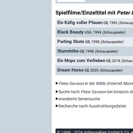
Spielfilme/Einzeltitel mit
Peter 
Ein Käfig voller Pfauen
GB, 1992
(Schausp
Black Beauty
USA, 1994
(Schauspieler)
Parting Shots
GB, 1998
(Schauspieler)
Sturmhöhe
GB, 1998
(Schauspieler)
Ein Mops zum Verlieben
GB, 2018
(Schaus
Dream Horse
GB, 2020
(Schauspieler)
Peter Davison
in der IMDb (Internet Mov
Suche nach
Peter Davison
bei Amazon.d
erweiterte Seriensuche
Recherche nach Ausstrahlungsdaten
© 1998 - 2026 imfernsehen GmbH & Co. 