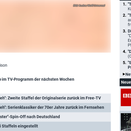
"
Kudos/Wolf/Universal
K
"
a
f
D
"
E
P
"
(
"
ison
P
Ne
n
im TV-Programm der nächsten Wochen
Neue
ieh": Zweite Staffel der Originalserie zurück im Free-TV
ieh": Serienklassiker der 70er Jahre zurück im Fernsehen
Foster"-Spin-Off nach Deutschland
 Staffeln eingestellt