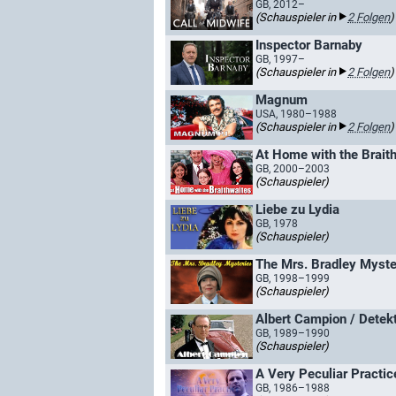
GB, 2012–
(Schauspieler in
2 Folgen
)
Inspector Barnaby
GB, 1997–
(Schauspieler in
2 Folgen
)
Magnum
USA, 1980–1988
(Schauspieler in
2 Folgen
)
At Home with the Brait
GB, 2000–2003
(Schauspieler)
Liebe zu Lydia
GB, 1978
(Schauspieler)
The Mrs. Bradley Myste
GB, 1998–1999
(Schauspieler)
Albert Campion / Detek
GB, 1989–1990
(Schauspieler)
A Very Peculiar Practic
GB, 1986–1988