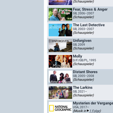
(Schauspieler)
Fear, Stress & Anger
GB, 2006–2007
(Schauspieler)
The Last Detective
GB, 2003–2007
(Schauspieler)
Unforgiven
GB, 2009
(Schauspieler)
Molly
D/F/GB/PL, 1995
(Schauspieler)
Distant Shores
GB, 2005–2008
(Schauspieler)
The Larkins
GB, 2021–
(Schauspieler)
Mysterien der Vergange
USA, 2017–
(Musik in
1 Folge
)