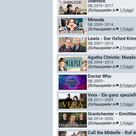
Sherlock
GB, 2010–2017
(Schauspieler in
1 Folge
)
Miranda
GB, 2009–2014
(Schauspieler in
1 Folge
)
Lewis - Der Oxford Krim
GB, 2007–2015
(Schauspieler in
2 Folgen
)
Agatha Christie: Marple
GB, 2004–2013
(Schauspieler in
1 Folge
)
Doctor Who
GB, 2005–
(Schauspieler in
8 Folgen
)
Vera - Ein ganz speziell
GB, 2011–2025
(Schauspieler in
1 Folge
)
Grantchester – Ermittle
GB, 2014–2026
(Schauspieler in
1 Folge
)
Call the Midwife - Ruf 