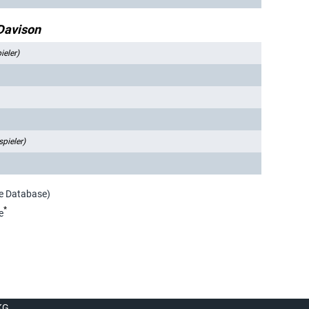
Davison
ieler)
pieler)
ie Database)
*
e
KG