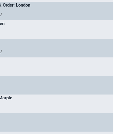
& Order: London
)
gen
)
Marple