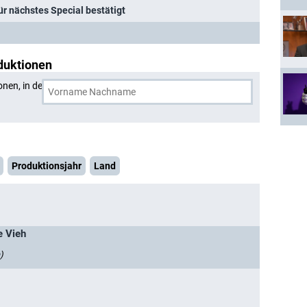
ür nächstes Special bestätigt
duktionen
onen, in denen
Peter Davison
und eine weitere Person
Produktionsjahr
Land
e Vieh
)