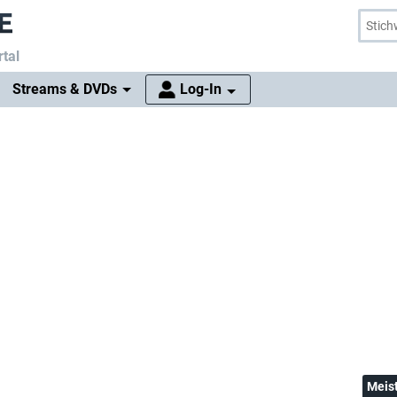
tal
Streams & DVDs
Log-In
Meis