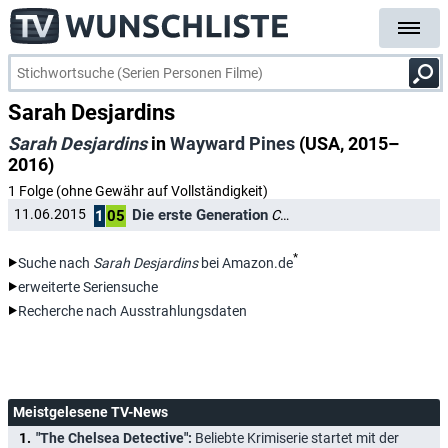
Sarah Desjardins
Sarah Desjardins
in
Wayward Pines
(USA, 2015–
2016)
1 Folge (ohne Gewähr auf Vollständigkeit)
Die erste Generation
11.06.2015
Carrie
1
05
*
Suche nach
Sarah Desjardins
bei Amazon.de
erweiterte Seriensuche
Recherche nach Ausstrahlungsdaten
Meistgelesene TV-News
"The Chelsea Detective":
Beliebte Krimiserie startet mit der