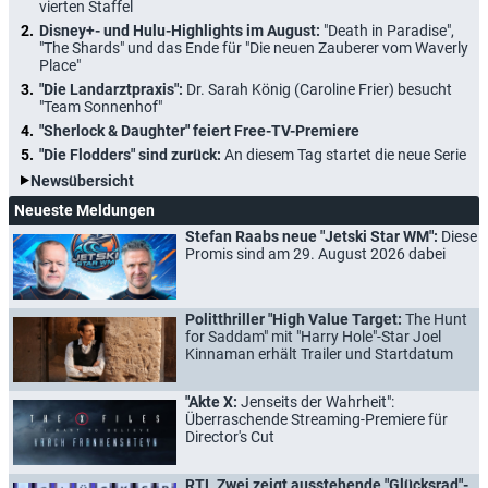
vierten Staffel
Disney+- und Hulu-Highlights im August:
"Death in Paradise",
"The Shards" und das Ende für "Die neuen Zauberer vom Waverly
Place"
"Die Landarztpraxis":
Dr. Sarah König (Caroline Frier) besucht
"Team Sonnenhof"
"Sherlock & Daughter" feiert Free-TV-Premiere
"Die Flodders" sind zurück:
An diesem Tag startet die neue Serie
Newsübersicht
Neueste Meldungen
Stefan Raabs neue "Jetski Star WM":
Diese
Promis sind am 29. August 2026 dabei
Politthriller "High Value Target:
The Hunt
for Saddam" mit "Harry Hole"-Star Joel
Kinnaman erhält Trailer und Startdatum
"Akte X:
Jenseits der Wahrheit":
Überraschende Streaming-Premiere für
Director's Cut
RTL Zwei zeigt ausstehende "Glücksrad"-