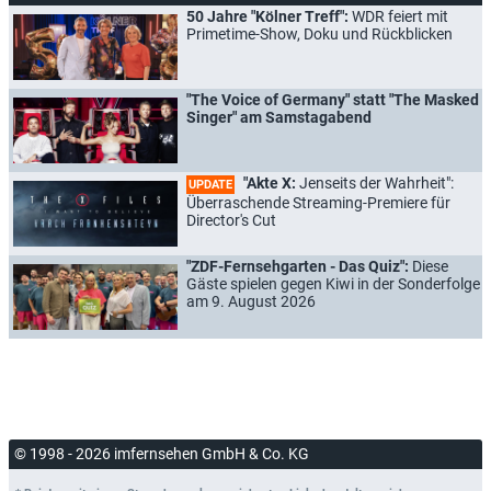
50 Jahre "Kölner Treff":
WDR feiert mit
Primetime-Show, Doku und Rückblicken
"The Voice of Germany" statt "The Masked
Singer" am Samstagabend
"Akte X:
Jenseits der Wahrheit":
UPDATE
Überraschende Streaming-Premiere für
Director's Cut
"ZDF-Fernsehgarten - Das Quiz":
Diese
Gäste spielen gegen Kiwi in der Sonderfolge
am 9. August 2026
© 1998 - 2026 imfernsehen GmbH & Co. KG