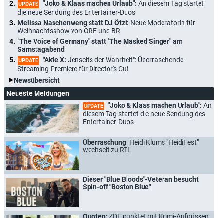
"Joko & Klaas machen Urlaub":
An diesem Tag startet
UPDATE
die neue Sendung des Entertainer-Duos
Melissa Naschenweng statt DJ Ötzi:
Neue Moderatorin für
Weihnachtsshow von ORF und BR
"The Voice of Germany" statt "The Masked Singer" am
Samstagabend
"Akte X:
Jenseits der Wahrheit": Überraschende
UPDATE
Streaming-Premiere für Director's Cut
Newsübersicht
Neueste Meldungen
"Joko & Klaas machen Urlaub":
An
UPDATE
diesem Tag startet die neue Sendung des
Entertainer-Duos
Überraschung:
Heidi Klums "HeidiFest"
wechselt zu RTL
Dieser "Blue Bloods"-Veteran besucht
Spin-off "Boston Blue"
Quoten:
ZDF punktet mit Krimi-Aufgüssen,