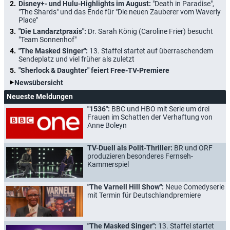
Disney+- und Hulu-Highlights im August:
"Death in Paradise",
"The Shards" und das Ende für "Die neuen Zauberer vom Waverly
Place"
"Die Landarztpraxis":
Dr. Sarah König (Caroline Frier) besucht
"Team Sonnenhof"
"The Masked Singer":
13. Staffel startet auf überraschendem
Sendeplatz und viel früher als zuletzt
"Sherlock & Daughter" feiert Free-TV-Premiere
Newsübersicht
Neueste Meldungen
"1536":
BBC und HBO mit Serie um drei
Frauen im Schatten der Verhaftung von
Anne Boleyn
TV-Duell als Polit-Thriller:
BR und ORF
produzieren besonderes Fernseh-
Kammerspiel
"The Varnell Hill Show":
Neue Comedyserie
mit Termin für Deutschlandpremiere
"The Masked Singer":
13. Staffel startet