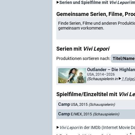
Serien und Spielfilme mit
Vivi Lepori
im
Gemeinsame Serien, Filme, Pro
Finde Serien, Filme und anderen Produkti
gemeinsam vorkommen.
Serien mit
Vivi Lepori
Produktionen sortieren nach:
Titel/Name
Outlander – Die Highla
USA, 2014–2026
(Schauspielerin in
1 Folge
Spielfilme/Einzeltitel mit
Vivi L
Camp
USA, 2015
(Schauspielerin)
Camp
E/MEX, 2015
(Schauspielerin)
Vivi Lepori
in der IMDb (Internet Movie D
*