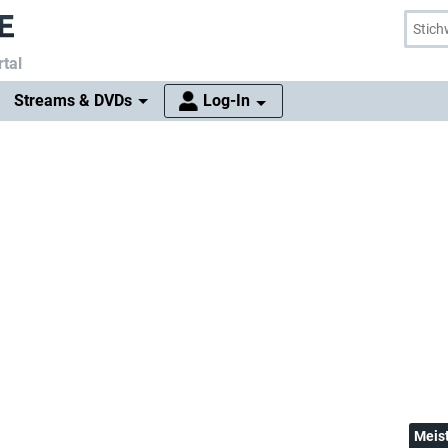
tal
Streams & DVDs
Log-In
Meis