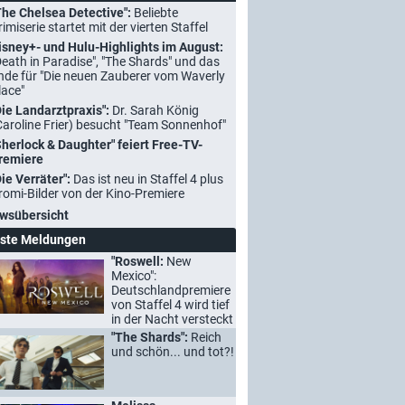
The Chelsea Detective":
Beliebte
rimiserie startet mit der vierten Staffel
isney+- und Hulu-Highlights im August:
Death in Paradise", "The Shards" und das
nde für "Die neuen Zauberer vom Waverly
lace"
Die Landarztpraxis":
Dr. Sarah König
Caroline Frier) besucht "Team Sonnenhof"
Sherlock & Daughter" feiert Free-TV-
remiere
Die Verräter":
Das ist neu in Staffel 4 plus
romi-Bilder von der Kino-Premiere
wsübersicht
ste Meldungen
"Roswell:
New
Mexico":
Deutschlandpremiere
von Staffel 4 wird tief
in der Nacht versteckt
"The Shards":
Reich
und schön... und tot?!