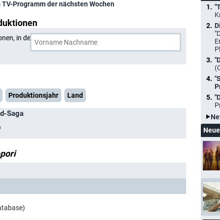
 TV-Programm der nächsten Wochen
"
K
duktionen
D
"
onen, in denen
Vivi Lepori
und eine weitere Person
E
P
"
(
"
P
Produktionsjahr
Land
"
P
nd-Saga
Ne
)
Neue
epori
atabase)