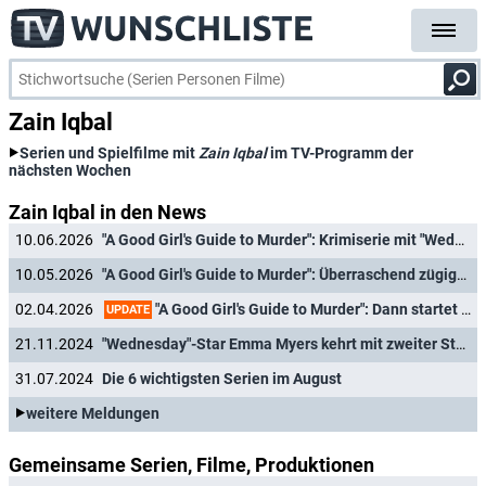
Zain Iqbal
Serien und Spielfilme mit
Zain Iqbal
im TV-Programm der
nächsten Wochen
Zain Iqbal in den News
10.06.2026
"A Good Girl's Guide to Murder": Krimiserie mit "Wednesday"-Star um finale dritte Staffel verlängert
10.05.2026
"A Good Girl's Guide to Murder": Überraschend zügige Deutschlandpremiere für Staffel 2 bestätigt
"A Good Girl's Guide to Murder": Dann startet Staffel 2 der Krimiserie mit "Wednesday"-Star Emma Myers
02.04.2026
UPDATE
21.11.2024
"Wednesday"-Star Emma Myers kehrt mit zweiter Staffel von "A Good Girl's Guide to Murder" zurück
31.07.2024
Die 6 wichtigsten Serien im August
weitere Meldungen
Gemeinsame Serien, Filme, Produktionen