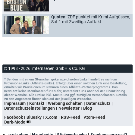
Quoten:
ZDF punktet mit Krimi-Aufgüssen,
Sat.1 mit Zweitliga-Auftakt
© 1998 - 2026 imfernsehen GmbH & Co. KG
* Bei den mit einem Sternchen gekennzeichneten Links handelt es sich um
Provisions-Links (Affiliate-Links). Erfolgt über einen solchen Link eine Bestellung,
erhalten wir Provisionen im Rahmen eines Affiliate-Partnerprogramms. Das
bedeutet keine Mehrkosten für Käufer, unterstützt uns aber bei der Finanzierung
dieser Website. Alle Preise inkl. MwSt. und ggf. zuzüglich Versandkosten. Details
zu den Angeboten finden sich auf der jeweiligen Webseite.
Impressum
Kontakt
Werbung schalten
Datenschutz
Datenschutzeinstellungen
Newsletter
Blog
Facebook
Bluesky
X.com
RSS-Feed
Atom-Feed
Dark-Mode
nach oben
Hauptseite
Stichwortsuche
Sendung verpasst?