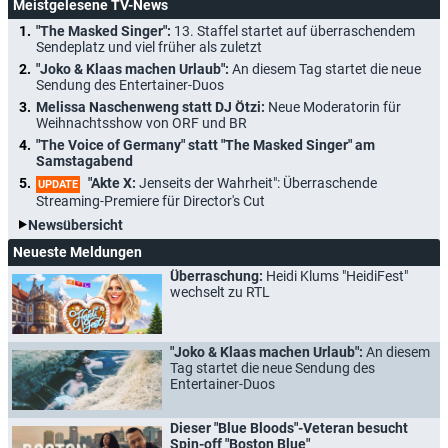
Meistgelesene TV-News
"The Masked Singer":
13. Staffel startet auf überraschendem
Sendeplatz und viel früher als zuletzt
"Joko & Klaas machen Urlaub":
An diesem Tag startet die neue
Sendung des Entertainer-Duos
Melissa Naschenweng statt DJ Ötzi:
Neue Moderatorin für
Weihnachtsshow von ORF und BR
"The Voice of Germany" statt "The Masked Singer" am
Samstagabend
"Akte X:
Jenseits der Wahrheit": Überraschende
UPDATE
Streaming-Premiere für Director's Cut
Newsübersicht
Neueste Meldungen
Überraschung:
Heidi Klums "HeidiFest"
wechselt zu RTL
"Joko & Klaas machen Urlaub":
An diesem
Tag startet die neue Sendung des
Entertainer-Duos
Dieser "Blue Bloods"-Veteran besucht
Spin-off "Boston Blue"