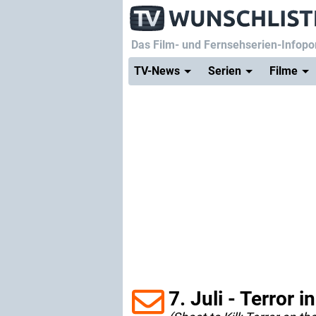
Das Film- und Fernsehserien-Infopor
TV-News
Serien
Filme
7. Juli - Terror 