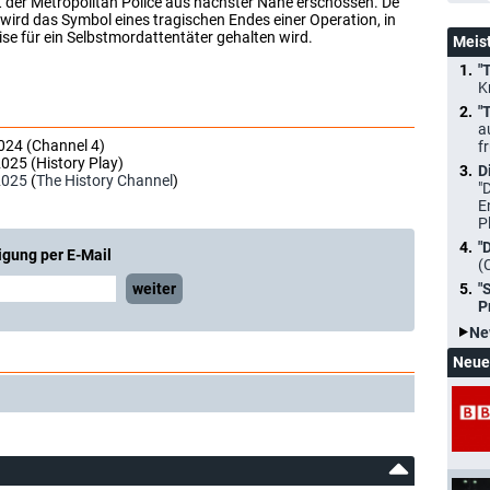
 der Metropolitan Police aus nächster Nähe erschossen. De
ird das Symbol eines tragischen Endes einer Operation, in
eise für ein Selbstmordattentäter gehalten wird.
Meis
"
K
"
a
024 (Channel 4)
f
025 (History Play)
D
2025
(
The History Channel
)
"
E
P
"
igung per E-Mail
(
weiter
"
P
Ne
Neue