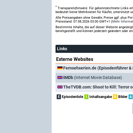
*
Transparenzhinweis: Für gekennzeichnete Links er
bedeutet keine Mehrkosten für Käufer, unterstützt u
Alle Preisangaben ohne Gewähr, Preise ggf. plus Po
Preisstand: 07.08.2026 03:00 GMT+1 (
Mehr Informa
Bestimmte Inhalte, die auf dieser Website angezei
bereitgestellt und können jederzeit geändert oder en
Links
Externe Websites
Fernsehserien.de (Episodenführer & 
IMDb
(Internet Movie Database)
TheTVDB.com: Shoot to Kill: Terror 
E
Episodenliste
I
Inhaltsangabe
B
Bilder
A