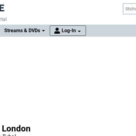
tal
Streams & DVDs
Log-In
in London