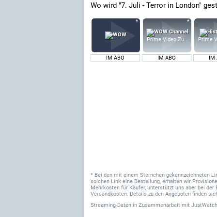
Wo wird "7. Juli - Terror in London" ge
Prime Video Zusatz-Kanäle
Prime V
IM ABO
IM ABO
IM
* Bei den mit einem Sternchen gekennzeichneten Links
solchen Link eine Bestellung, erhalten wir Provisi
Mehrkosten für Käufer, unterstützt uns aber bei der 
Versandkosten. Details zu den Angeboten finden sich
Streaming-Daten
in Zusammenarbeit mit
JustWatch