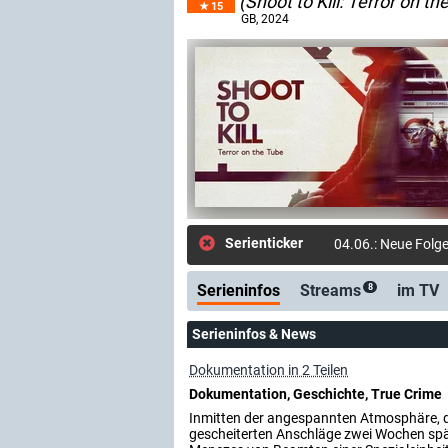
(Shoot to Kill: Terror on t
15
GB
, 2024
Serienticker
04.06.: Neue Folge:
Serieninfos
Streams
im TV
8
Serieninfos & News
Dokumentation in 2 Teilen
Dokumentation, Geschichte, True Crime
Inmitten der angespannten Atmosphäre, d
gescheiterten Anschläge zwei Wochen späte