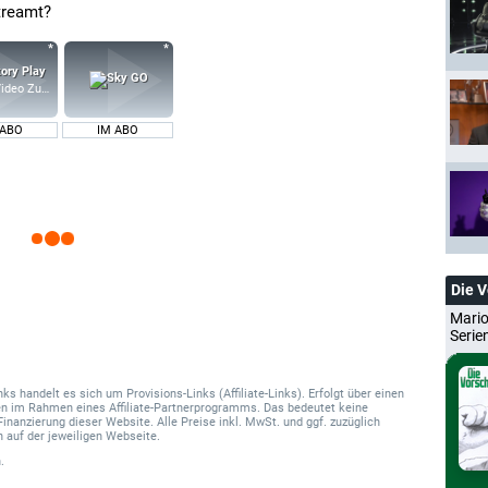
streamt?
ideo Zusatz-Kanäle
 ABO
IM ABO
Die 
Mario
Serie
 handelt es sich um Provisions-Links (Affiliate-Links). Erfolgt über einen
onen im Rahmen eines Affiliate-Partnerprogramms. Das bedeutet keine
Finanzierung dieser Website. Alle Preise inkl. MwSt. und ggf. zuzüglich
 auf der jeweiligen Webseite.
.