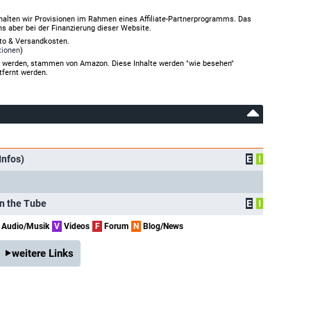
halten wir Provisionen im Rahmen eines Affiliate-Partnerprogramms. Das
ns aber bei der Finanzierung dieser Website.
rto & Versandkosten.
tionen
)
gt werden, stammen von Amazon. Diese Inhalte werden "wie besehen"
tfernt werden.
Infos)
E
I
on the Tube
E
I
Audio/Musik
V
Videos
F
Forum
N
Blog/News
weitere Links