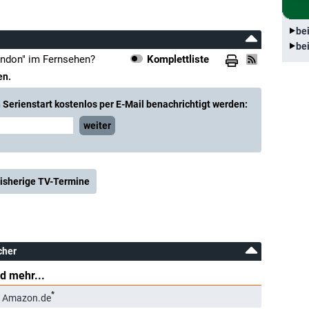
be
be
London" im Fernsehen?
Komplettliste
en.
Serienstart kostenlos per E-Mail benachrichtigt werden:
weiter
isherige TV-Termine
cher
d mehr...
*
i Amazon.de