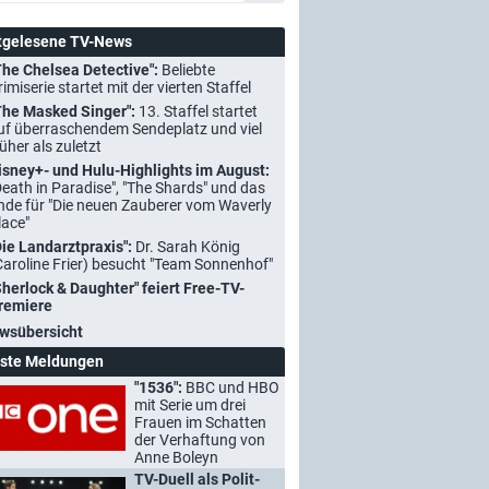
tgelesene TV-News
The Chelsea Detective":
Beliebte
rimiserie startet mit der vierten Staffel
The Masked Singer":
13. Staffel startet
uf überraschendem Sendeplatz und viel
rüher als zuletzt
isney+- und Hulu-Highlights im August:
Death in Paradise", "The Shards" und das
nde für "Die neuen Zauberer vom Waverly
lace"
Die Landarztpraxis":
Dr. Sarah König
Caroline Frier) besucht "Team Sonnenhof"
Sherlock & Daughter" feiert Free-TV-
remiere
wsübersicht
ste Meldungen
"1536":
BBC und HBO
mit Serie um drei
Frauen im Schatten
der Verhaftung von
Anne Boleyn
TV-Duell als Polit-