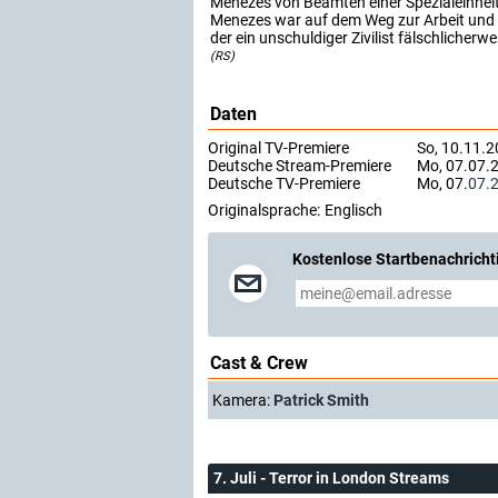
Menezes von Beamten einer Spezialeinheit
Menezes war auf dem Weg zur Arbeit und w
der ein unschuldiger Zivilist fälschlicherw
(RS)
Daten
Original TV-Premiere
So, 10.11.2
Deutsche Stream-Premiere
Mo, 07.07.2
Deutsche TV-Premiere
Mo, 07.
07.
Originalsprache:
Englisch
Kostenlose Startbenachricht
Cast & Crew
Kamera:
Patrick Smith
7. Juli - Terror in London Streams