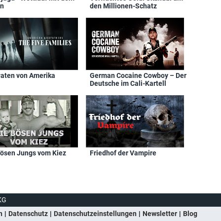
n
den Millionen-Schatz
Paten von Amerika
German Cocaine Cowboy – Der
Deutsche im Cali-Kartell
bösen Jungs vom Kiez
Friedhof der Vampire
KG
n
Datenschutz
Datenschutzeinstellungen
Newsletter
Blog