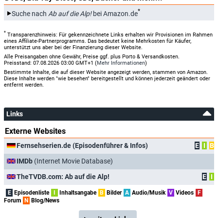
*
Suche nach
Ab auf die Alp!
bei Amazon.de
*
Transparenzhinweis: Für gekennzeichnete Links erhalten wir Provisionen im Rahmen
eines Affiliate-Partnerprogramms. Das bedeutet keine Mehrkosten für Käufer,
unterstützt uns aber bei der Finanzierung dieser Website.
Alle Preisangaben ohne Gewähr, Preise ggf. plus Porto & Versandkosten.
Preisstand: 07.08.2026 03:00 GMT+1 (
Mehr Informationen
)
Bestimmte Inhalte, die auf dieser Website angezeigt werden, stammen von Amazon.
Diese Inhalte werden "wie besehen" bereitgestellt und können jederzeit geändert oder
entfernt werden.
Links
Externe Websites
Fernsehserien.de (Episodenführer & Infos)
E
I
B
IMDb
(Internet Movie Database)
TheTVDB.com: Ab auf die Alp!
E
I
E
Episodenliste
I
Inhaltsangabe
B
Bilder
A
Audio/Musik
V
Videos
F
Forum
N
Blog/News