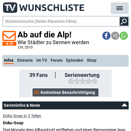
Ab auf die Alp!
Wie Städter zu Sennen werden
39
kostenlose E-Mail-
CH
, 2010
Infos
Streams
im TV
Forum
Episoden
Shop
39
Fans
Serienwertung
Serieninfos & News
Doku-Soap in 5 Teilen
Doku-Soap
Drei Monate dem Alltagstrott entfliehen und einen Bergsommer lang