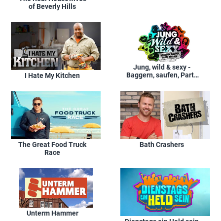
of Beverly Hills
Jung, wild & sexy -
Baggern, saufen, Party
I Hate My Kitchen
machen
The Great Food Truck
Bath Crashers
Race
Unterm Hammer