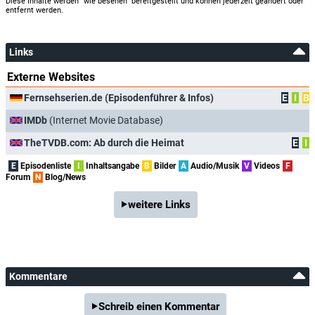
Diese Inhalte werden "wie besehen" bereitgestellt und können jederzeit geändert oder
entfernt werden.
Links
Externe Websites
Fernsehserien.de (Episodenführer & Infos)
E
I
B
IMDb
(Internet Movie Database)
TheTVDB.com: Ab durch die Heimat
E
I
E
Episodenliste
I
Inhaltsangabe
B
Bilder
A
Audio/Musik
V
Videos
F
Forum
N
Blog/News
weitere Links
Kommentare
Schreib einen Kommentar