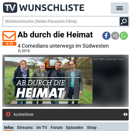
Ab durch die Heimat
23
4 Comedians unterwegs im Südwesten
D
, 2016
SWR/Alexander Kluge
kostenlose E-Mail-Bena
Infos
Streams
im TV
Forum
Episoden
Shop