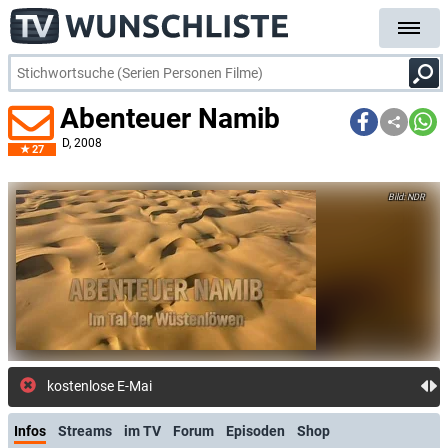
Abenteuer Namib
D
, 2008
27
NDR
kostenlose E-Mail-Benachrichtigung
Infos
Streams
im TV
Forum
Episoden
Shop