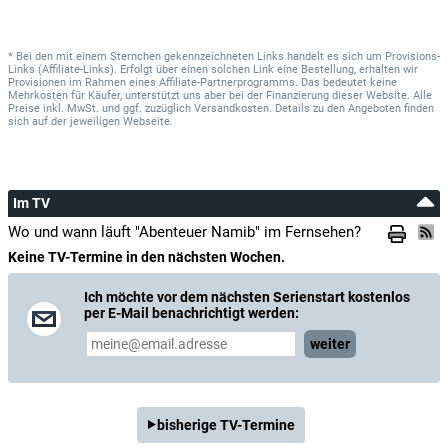
* Bei den mit einem Sternchen gekennzeichneten Links handelt es sich um Provisions-
Links (Affiliate-Links). Erfolgt über einen solchen Link eine Bestellung, erhalten wir
Provisionen im Rahmen eines Affiliate-Partnerprogramms. Das bedeutet keine
Mehrkosten für Käufer, unterstützt uns aber bei der Finanzierung dieser Website. Alle
Preise inkl. MwSt. und ggf. zuzüglich Versandkosten. Details zu den Angeboten finden
sich auf der jeweiligen Webseite.
Im TV
Wo und wann läuft "Abenteuer Namib" im Fernsehen?
Keine TV-Termine in den nächsten Wochen.
Ich möchte vor dem nächsten Serienstart kostenlos
per E-Mail benachrichtigt werden:
weiter
bisherige TV-Termine