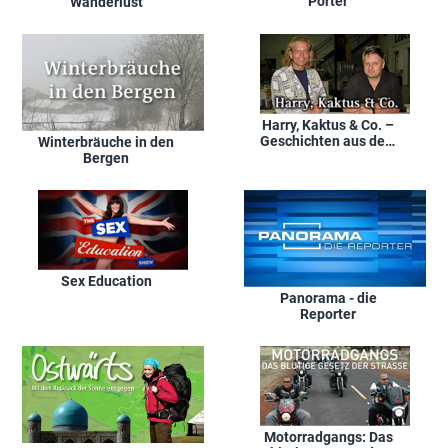
Porter
Wanderlust
Harry, Kaktus & Co. –
Geschichten aus dem
Winterbräuche in den
An- und Verkauf
Bergen
Sex Education
Panorama - die
Reporter
Motorradgangs: Das