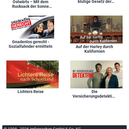
blutige Gesetz der
Ostwärts – Mit dem
Straße
Rucksack der Sonne
entgegen
Gnadenlos gerecht -
Sozialfahnder ermitteln
Auf der Harley durch
Kalifornien
Lichters Reise
Die
Versicherungsdetektive
– Der Wahrheit auf der
Spur