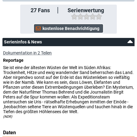
27
Fans
Serienwertung
Serieninfos & News
Dokumentation in 2 Teilen
Reportage
Sie ist eine der ältesten Wüsten der Welt im Süden Afrikas:
Trockenheit, Hitze und ewig wandernder Sand beherrschen das Land.
Aber nirgendwo sonst auf der Erde ist das Wüstenleben so vielfältig
wie in der Namib. Wie kann es sein, dass Löwen, Elefanten und
Pflanzen unter diesen Extrembedingungen überleben? Ein Mysterium,
dem der Naturfilmer Thomas Behrend und die Journalistin Birgit
Peters auf die Spur kommen wollen: Als Expeditionsteam
untersuchen sie Uris - rätselhafte Erhebungen inmitten der Einöde -
,beobachten seltene Tiere an Wüstenquellen und tauchen hinab in die
Tiefen des größten Höhlensees der Welt.
(NDR)
Daten