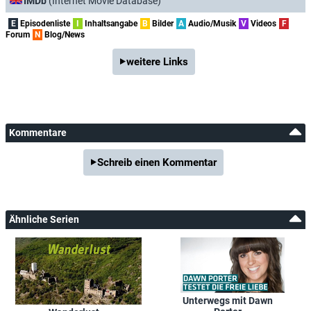
IMDb
(Internet Movie Database)
E
Episodenliste
I
Inhaltsangabe
B
Bilder
A
Audio/Musik
V
Videos
F
Forum
N
Blog/News
weitere Links
Kommentare
Schreib einen Kommentar
Ähnliche Serien
Unterwegs mit Dawn