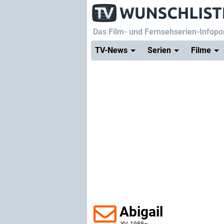
Das Film- und Fernsehserien-Infopor
TV-News
Serien
Filme
Abigail