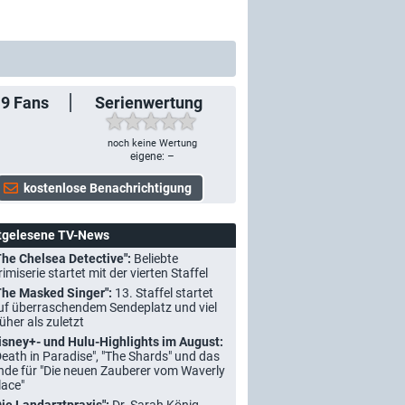
19
Fans
Serienwertung
noch keine Wertung
eigene: –
tgelesene TV-News
The Chelsea Detective":
Beliebte
rimiserie startet mit der vierten Staffel
The Masked Singer":
13. Staffel startet
uf überraschendem Sendeplatz und viel
rüher als zuletzt
isney+- und Hulu-Highlights im August:
Death in Paradise", "The Shards" und das
nde für "Die neuen Zauberer vom Waverly
lace"