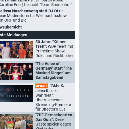
Die Landarztpraxis":
Dr. Sarah König
Caroline Frier) besucht "Team Sonnenhof"
elissa Naschenweng statt DJ Ötzi:
eue Moderatorin für Weihnachtsshow
on ORF und BR
wsübersicht
ste Meldungen
50 Jahre "Kölner
Treff":
WDR feiert mit
Primetime-Show,
Doku und Rückblicken
"The Voice of
Germany" statt "The
Masked Singer" am
Samstagabend
"Akte X:
UPDATE
Jenseits der
Wahrheit":
Überraschende
Streaming-Premiere
für Director's Cut
"ZDF-Fernsehgarten -
Das Quiz":
Diese
Gäste spielen gegen
Kiwi in der