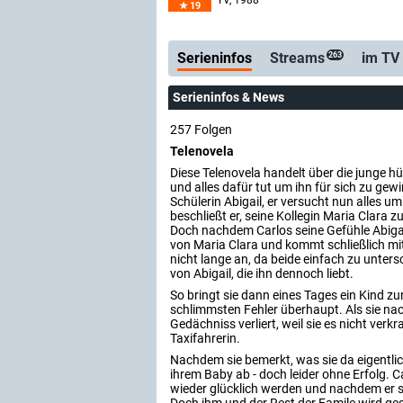
YV
, 1988–
19
Serienticker
kostenlose E-Mail-
Serieninfos
Streams
im TV
263
Serieninfos & News
257 Folgen
Telenovela
Diese Telenovela handelt über die junge hüb
und alles dafür tut um ihn für sich zu ge
Schülerin Abigail, er versucht nun alles u
beschließt er, seine Kollegin Maria Clara
Doch nachdem Carlos seine Gefühle Abigai
von Maria Clara und kommt schließlich mi
nicht lange an, da beide einfach zu unter
von Abigail, die ihn dennoch liebt.
So bringt sie dann eines Tages ein Kind zu
schlimmsten Fehler überhaupt. Als sie na
Gedächniss verliert, weil sie es nicht verk
Taxifahrerin.
Nachdem sie bemerkt, was sie da eigentlic
ihrem Baby ab - doch leider ohne Erfolg. Ca
wieder glücklich werden und nachdem er sie