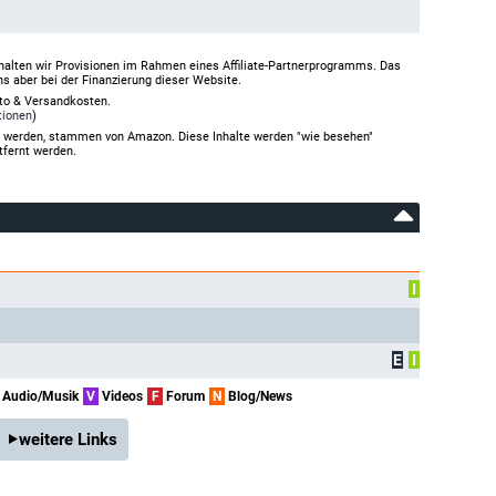
halten wir Provisionen im Rahmen eines Affiliate-Partnerprogramms. Das
ns aber bei der Finanzierung dieser Website.
rto & Versandkosten.
tionen
)
gt werden, stammen von Amazon. Diese Inhalte werden "wie besehen"
tfernt werden.
I
E
I
Audio/Musik
V
Videos
F
Forum
N
Blog/News
weitere Links