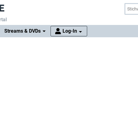
tal
Streams & DVDs
Log-In