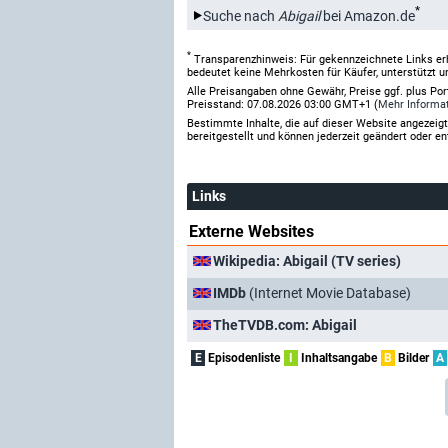
*
Suche nach
Abigail
bei Amazon.de
*
Transparenzhinweis: Für gekennzeichnete Links er
bedeutet keine Mehrkosten für Käufer, unterstützt u
Alle Preisangaben ohne Gewähr, Preise ggf. plus Po
Preisstand: 07.08.2026 03:00 GMT+1 (
Mehr Informa
Bestimmte Inhalte, die auf dieser Website angezei
bereitgestellt und können jederzeit geändert oder en
Links
Externe Websites
Wikipedia: Abigail (TV series)
IMDb
(Internet Movie Database)
TheTVDB.com: Abigail
E
Episodenliste
I
Inhaltsangabe
B
Bilder
A