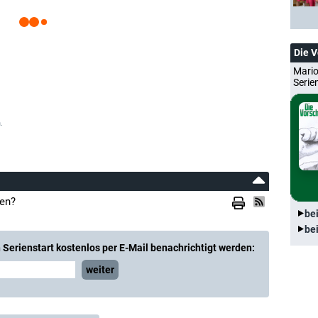
Die 
Mario
Serie
.
hen?
be
be
Serienstart kostenlos per E-Mail benachrichtigt werden:
weiter