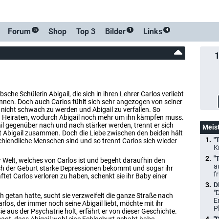
Benachrichtigung bei Stre
Forum
Shop
Top 3
Bilder
Links
5
1
4
sche Schülerin Abigail, die sich in ihren Lehrer Carlos verliebt
winnen. Doch auch Carlos fühlt sich sehr angezogen von seiner
m nicht schwach zu werden und Abigail zu verfallen. So
 zu Heiraten, wodurch Abigail noch mehr um ihn kämpfen muss.
l gegenüber nach und nach stärker werden, trennt er sich
Meis
t Abigail zusammen. Doch die Liebe zwischen den beiden hält
"
schiendliche Menschen sind und so trennt Carlos sich wieder
K
"
r Welt, welches von Carlos ist und begeht daraufhin den
a
ch der Geburt starke Depressionen bekommt und sogar ihr
f
raftet Carlos verloren zu haben, schenkt sie ihr Baby einer
D
"
h getan hatte, sucht sie verzweifelt die ganze Straße nach
E
rlos, der immer noch seine Abigail liebt, möchte mit ihr
P
 aus der Psychatrie holt, erfährt er von dieser Geschichte.