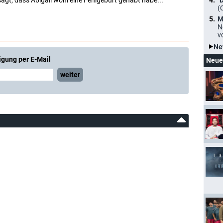
agt, dass Abigail wohl eine Fehlgeburt gehabt habe...
"
(
M
N
v
Ne
igung per E-Mail
Neue
weiter