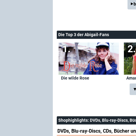
b
Die Top 3 der Abigail-Fans
Die wilde Rose
Amar
▼
Shophighlights
: DVDs, Blu-ray-Discs, Bü
DVDs, Blu-ray-Discs, CDs, Bücher un