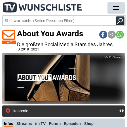
About You Awards
7
Die größten Social Media Stars des Jahres
D
, 2018–2021
ProSieben
kostenlose E-Mail-Benachr
Infos
Streams
im TV
Forum
Episoden
Shop