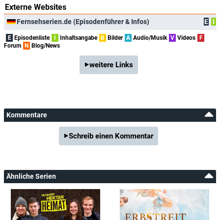
Externe Websites
Fernsehserien.de (Episodenführer & Infos)
E
I
E
Episodenliste
I
Inhaltsangabe
B
Bilder
A
Audio/Musik
V
Videos
F
Forum
N
Blog/News
weitere Links
Kommentare
Schreib einen Kommentar
Ähnliche Serien