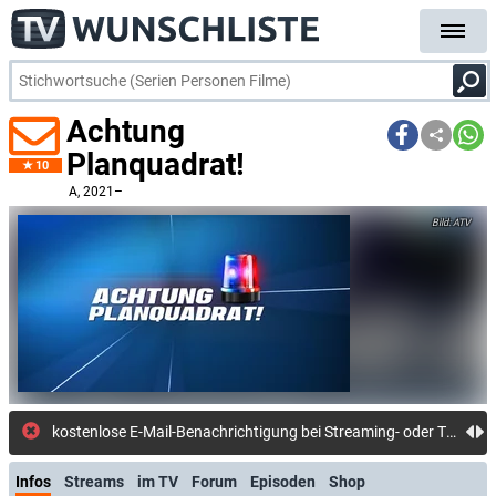
Achtung
Planquadrat!
10
A
, 2021–
ATV
kostenlose E-Mail-Benachrichtigung bei Streaming- oder TV-Start
Infos
Streams
im TV
Forum
Episoden
Shop