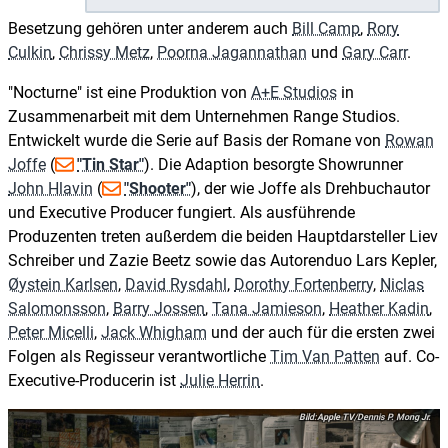
Besetzung gehören unter anderem auch
Bill Camp
,
Rory
Culkin
,
Chrissy Metz
,
Poorna Jagannathan
und
Gary Carr
.
"Nocturne" ist eine Produktion von
A+E Studios
in
Zusammenarbeit mit dem Unternehmen Range Studios.
Entwickelt wurde die Serie auf Basis der Romane von
Rowan
Joffe
(
"Tin Star"
). Die Adaption besorgte Showrunner
John Hlavin
(
"Shooter"
), der wie Joffe als Drehbuchautor
und Executive Producer fungiert. Als ausführende
Produzenten treten außerdem die beiden Hauptdarsteller Liev
Schreiber und Zazie Beetz sowie das Autorenduo Lars Kepler,
Øystein Karlsen
,
David Rysdahl
,
Dorothy Fortenberry
,
Niclas
Salomonsson
,
Barry Jossen
,
Tana Jamieson
,
Heather Kadin
,
Peter Micelli
,
Jack Whigham
und der auch für die ersten zwei
Folgen als Regisseur verantwortliche
Tim Van Patten
auf. Co-
Executive-Producerin ist
Julie Herrin
.
Apple TV/Dennis P. Mong Jr.