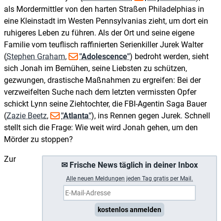
als Mordermittler von den harten Straßen Philadelphias in
eine Kleinstadt im Westen Pennsylvanias zieht, um dort ein
ruhigeres Leben zu führen. Als der Ort und seine eigene
Familie vom teuflisch raffinierten Serienkiller Jurek Walter
(
Stephen Graham
,
"Adolescence"
) bedroht werden, sieht
sich Jonah im Bemühen, seine Liebsten zu schützen,
gezwungen, drastische Maßnahmen zu ergreifen: Bei der
verzweifelten Suche nach dem letzten vermissten Opfer
schickt Lynn seine Ziehtochter, die FBI-Agentin Saga Bauer
(
Zazie Beetz
,
"Atlanta"
), ins Rennen gegen Jurek. Schnell
stellt sich die Frage: Wie weit wird Jonah gehen, um den
Mörder zu stoppen?
Zur
✉ Frische News täglich in deiner Inbox
A
lle neuen Meldungen jeden Tag gratis per Mail.
kostenlos anmelden