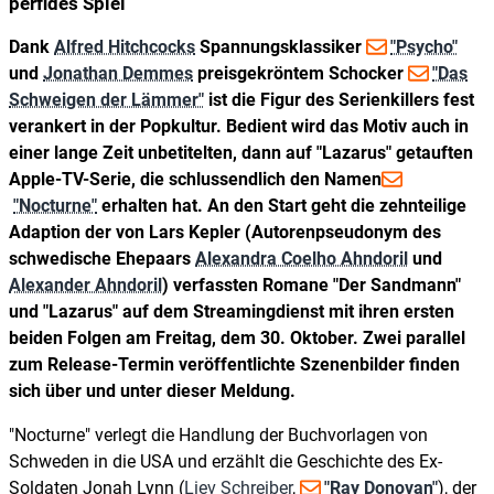
perfides Spiel
Dank
Alfred Hitchcocks
Spannungsklassiker
"Psycho"
und
Jonathan Demmes
preisgekröntem Schocker
"Das
Schweigen der Lämmer"
ist die Figur des Serienkillers fest
verankert in der Popkultur. Bedient wird das Motiv auch in
einer lange Zeit unbetitelten, dann auf "Lazarus" getauften
Apple-TV-Serie, die schlussendlich den Namen
"Nocturne"
erhalten hat. An den Start geht die zehnteilige
Adaption der von Lars Kepler (Autorenpseudonym des
schwedische Ehepaars
Alexandra Coelho Ahndoril
und
Alexander Ahndoril
) verfassten Romane "Der Sandmann"
und "Lazarus" auf dem Streamingdienst mit ihren ersten
beiden Folgen am Freitag, dem 30. Oktober. Zwei parallel
zum Release-Termin veröffentlichte Szenenbilder finden
sich über und unter dieser Meldung.
"Nocturne" verlegt die Handlung der Buchvorlagen von
Schweden in die USA und erzählt die Geschichte des Ex-
Soldaten Jonah Lynn (
Liev Schreiber
,
"Ray Donovan"
), der