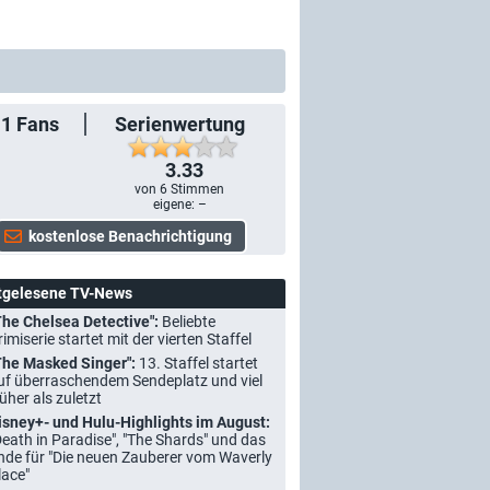
11
Fans
Serienwertung
3.33
von
6
Stimmen
eigene: –
tgelesene TV-News
The Chelsea Detective":
Beliebte
rimiserie startet mit der vierten Staffel
The Masked Singer":
13. Staffel startet
uf überraschendem Sendeplatz und viel
rüher als zuletzt
isney+- und Hulu-Highlights im August:
Death in Paradise", "The Shards" und das
nde für "Die neuen Zauberer vom Waverly
lace"