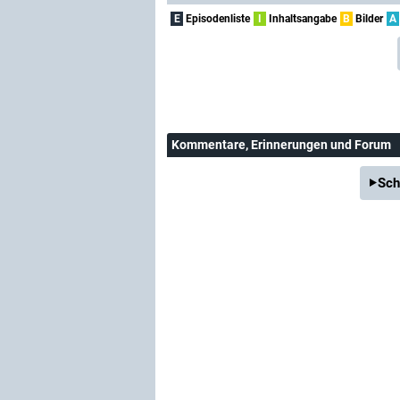
E
Episodenliste
I
Inhaltsangabe
B
Bilder
A
Kommentare
, Erinnerungen und Forum
Sch