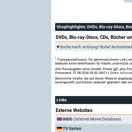
Shophighlights
: DVDs, Blu-ray-Discs, Bü
DVDs, Blu-ray-Discs, CDs, Bücher un
Suche nach
Achtung! Ruhe! Aufnahme
*
Transparenzhinweis: Für gekennzeichnete Links er
bedeutet keine Mehrkosten für Käufer, unterstützt u
Alle Preisangaben ohne Gewähr, Preise ggf. plus Po
Preisstand: 07.08.2026 03:00 GMT+1 (
Mehr Informa
Bestimmte Inhalte, die auf dieser Website angezei
bereitgestellt und können jederzeit geändert oder en
Links
Externe Websites
IMDb
(Internet Movie Database)
TV Serien