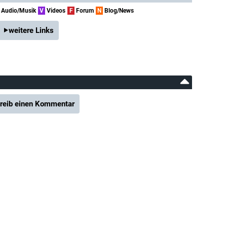
Audio/Musik
V
Videos
F
Forum
N
Blog/News
weitere Links
reib einen Kommentar