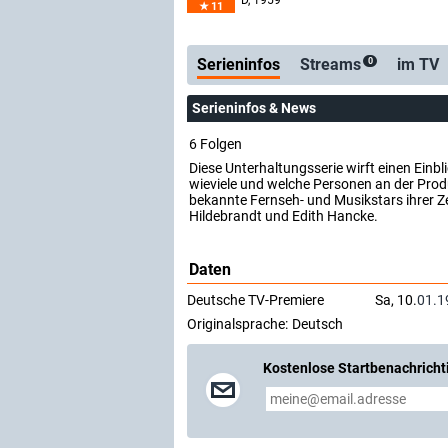
D
, 1959
11
Serienticker
ko
Serieninfos
Streams
im TV
0
Serieninfos & News
6 Folgen
Diese Unterhaltungsserie wirft einen Einbl
wieviele und welche Personen an der Produ
bekannte Fernseh- und Musikstars ihrer Zei
Hildebrandt und Edith Hancke.
Daten
Deutsche TV-Premiere
Sa, 10.
01.1
Originalsprache:
Deutsch
Kostenlose Startbenachricht