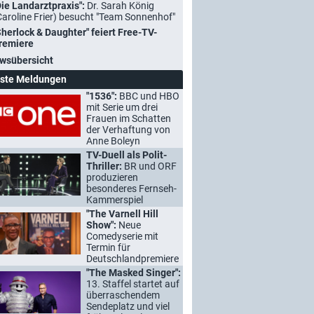
Die Landarztpraxis":
Dr. Sarah König
Caroline Frier) besucht "Team Sonnenhof"
Sherlock & Daughter" feiert Free-TV-
remiere
wsübersicht
ste Meldungen
"1536":
BBC und HBO
mit Serie um drei
Frauen im Schatten
der Verhaftung von
Anne Boleyn
TV-Duell als Polit-
Thriller:
BR und ORF
produzieren
besonderes Fernseh-
Kammerspiel
"The Varnell Hill
Show":
Neue
Comedyserie mit
Termin für
Deutschlandpremiere
"The Masked Singer":
13. Staffel startet auf
überraschendem
Sendeplatz und viel