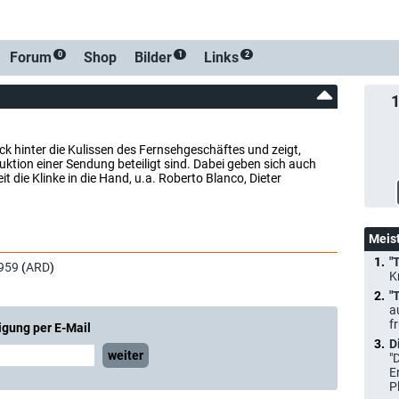
Forum
Shop
Bilder
Links
0
1
2
ick hinter die Kulissen des Fernsehgeschäftes und zeigt,
ktion einer Sendung beteiligt sind. Dabei geben sich auch
t die Klinke in die Hand, u.a. Roberto Blanco, Dieter
Meis
"
959
(
ARD
)
K
"
a
f
igung per E-Mail
D
weiter
"
E
P