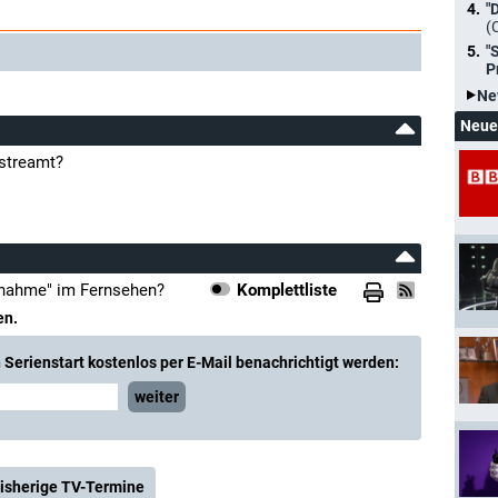
"
(
"
P
Ne
Neue
streamt?
fnahme" im Fernsehen?
Komplettliste
en.
Serienstart kostenlos per E-Mail benachrichtigt werden:
weiter
isherige TV-Termine