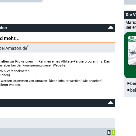
Die 
Mario
Serie
cher
d mehr...
*
bei Amazon.de
halten wir Provisionen im Rahmen eines Affiliate-Partnerprogramms. Das
ns aber bei der Finanzierung dieser Website.
rto & Versandkosten.
tionen
)
gt werden, stammen von Amazon. Diese Inhalte werden "wie besehen"
be
tfernt werden.
be
E
I