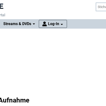
tal
Streams & DVDs
Log-In
 Aufnahme