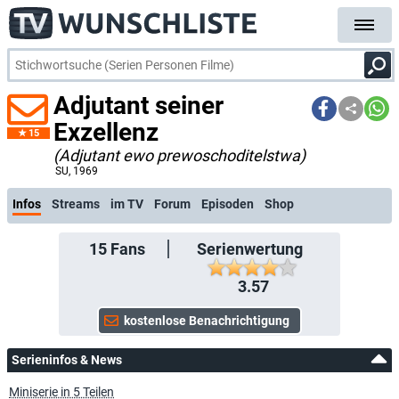
Adjutant seiner
Exzellenz
15
(Adjutant ewo prewoschoditelstwa)
kostenlose E-Mail-Benachrichtigung bei Streaming- oder TV-Start
SU
, 1969
Infos
Streams
im TV
Forum
Episoden
Shop
15
Fans
Serienwertung
3.57
Serieninfos & News
Miniserie in 5 Teilen