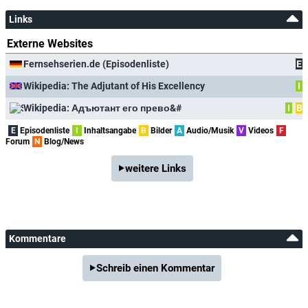
Links
Externe Websites
Fernsehserien.de (Episodenliste)
E
Wikipedia: The Adjutant of His Excellency
I
Wikipedia: Адъютант его прево&#
I
B
E
Episodenliste
I
Inhaltsangabe
B
Bilder
A
Audio/Musik
V
Videos
F
Forum
N
Blog/News
weitere Links
Kommentare
Schreib einen Kommentar