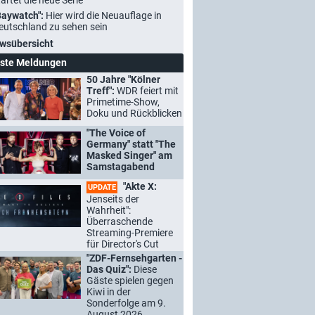
tartet die neue Serie
Baywatch":
Hier wird die Neuauflage in
eutschland zu sehen sein
wsübersicht
ste Meldungen
50 Jahre "Kölner
Treff":
WDR feiert mit
Primetime-Show,
Doku und Rückblicken
"The Voice of
Germany" statt "The
Masked Singer" am
Samstagabend
"Akte X:
UPDATE
Jenseits der
Wahrheit":
Überraschende
Streaming-Premiere
für Director's Cut
"ZDF-Fernsehgarten -
Das Quiz":
Diese
Gäste spielen gegen
Kiwi in der
Sonderfolge am 9.
August 2026