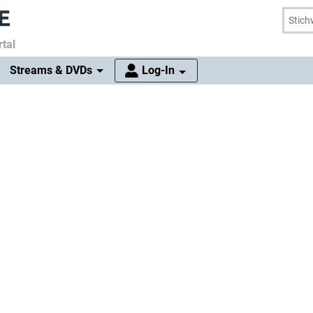
tal
Streams & DVDs
Log-In