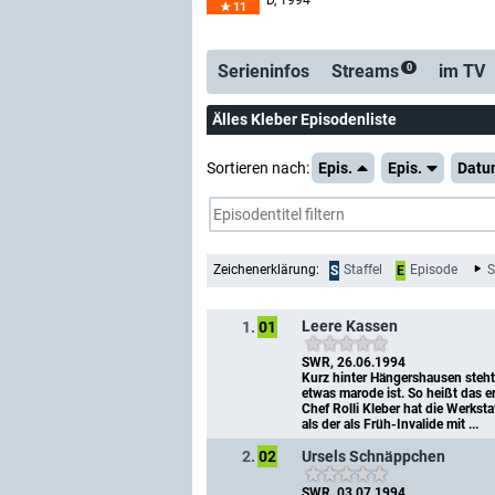
D
, 1994
11
Serienticker
kost
Serieninfos
Streams
im TV
0
Älles Kleber Episodenliste
Sortieren nach:
Epis.
Epis.
Datu
Zeichenerklärung:
Staffel
Episode
S
S
E
Leere Kassen
1.
01
SWR, 26.06.1994
Kurz hinter Hängershausen steht 
etwas marode ist. So heißt das er
Chef Rolli Kleber hat die Werkst
als der als Früh-Invalide mit ...
Ursels Schnäppchen
2.
02
SWR, 03.07.1994