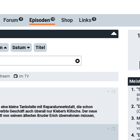
Forum
Episoden
Shop
Links
0
13
0
m
Datum
Titel
tream
im TV
Meis
"
a
f
"
eine kleine Tankstelle mit Reparaturwerkstatt, die schon 
(
erbte Geschäft auch überall nur Kleber's Klitsche. Der neue 
att von seinem ältesten Bruder Erich übernehmen müssen, 
M
N
v
"