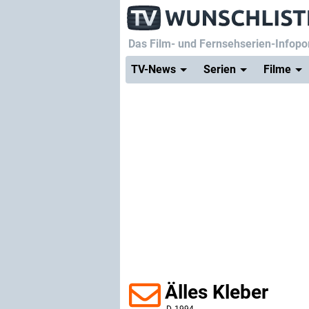
Das Film- und Fernsehserien-Infopor
TV-News
Serien
Filme
Älles Kleber