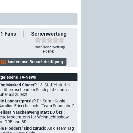
11
Fans
Serienwertung
noch keine Wertung
eigene: –
tgelesene TV-News
The Masked Singer":
13. Staffel startet
uf überraschendem Sendeplatz und viel
rüher als zuletzt
Die Landarztpraxis":
Dr. Sarah König
Caroline Frier) besucht "Team Sonnenhof"
elissa Naschenweng statt DJ Ötzi:
eue Moderatorin für Weihnachtsshow
on ORF und BR
Die Flodders" sind zurück:
An diesem Tag