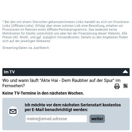
* Bei den mit einem Sternchen gekennzeichneten Links handelt es sich um Provisions-
Links (Affiliate-Links). Erfolgt über einen solchen Link eine Bestellung, erhalten wir
Provisionen im Rahmen eines Affiliate-Partnerprogramms. Das bedeutet keine
Mehrkosten für Käufer, unterstützt uns aber bei der Finanzierung dieser Website. Alle
Preise inkl. MwSt. und ggf. zuzüglich Versandkosten. Details zu den Angeboten finden
sich auf der jeweiligen Webseite.
Streaming-Daten
via
JustWatch.
Im TV
Wo und wann läuft "Akte Hai - Dem Raubtier auf der Spur" im
Fernsehen?
Keine TV-Termine in den nächsten Wochen.
Ich möchte vor dem nächsten Serienstart kostenlos
per E-Mail benachrichtigt werden:
weiter