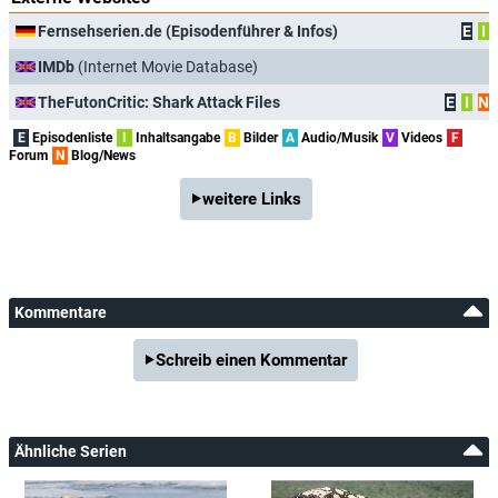
Fernsehserien.de (Episodenführer & Infos)
E
I
IMDb
(Internet Movie Database)
TheFutonCritic: Shark Attack Files
E
I
N
E
Episodenliste
I
Inhaltsangabe
B
Bilder
A
Audio/Musik
V
Videos
F
Forum
N
Blog/News
weitere Links
Kommentare
Schreib einen Kommentar
Ähnliche Serien