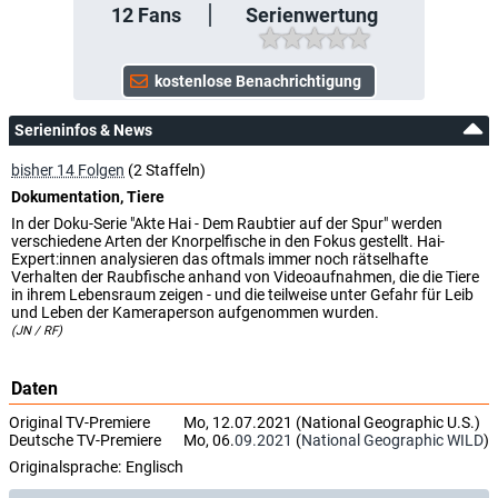
12
Fans
Serienwertung
Serieninfos & News
bisher 14 Folgen
(2 Staffeln)
Dokumentation, Tiere
In der Doku-Serie "Akte Hai - Dem Raubtier auf der Spur" werden
verschiedene Arten der Knorpelfische in den Fokus gestellt. Hai-
Expert:innen analysieren das oftmals immer noch rätselhafte
Verhalten der Raubfische anhand von Videoaufnahmen, die die Tiere
in ihrem Lebensraum zeigen - und die teilweise unter Gefahr für Leib
und Leben der Kameraperson aufgenommen wurden.
(JN / RF)
Daten
Original TV-Premiere
Mo, 12.07.2021 (National Geographic U.S.)
Deutsche TV-Premiere
Mo, 06.
09.2021
(
National Geographic WILD
)
Originalsprache:
Englisch