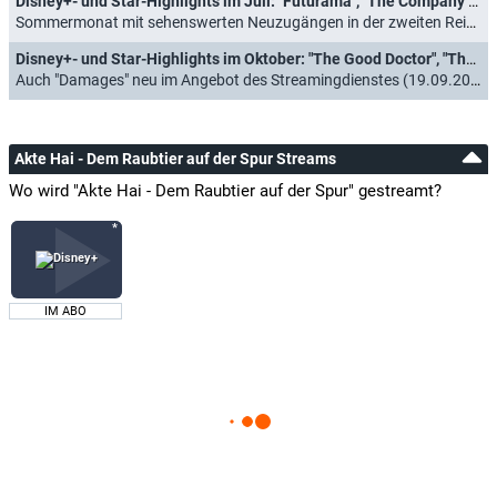
Disney+- und Star-Highlights im Juli: "Futurama", "The Company You Keep" und 8 Staffeln "Hör mal, wer da hämmert"
Sommermonat mit sehenswerten Neuzugängen in der zweiten Reihe (16.06.2023)
Disney+- und Star-Highlights im Oktober: "The Good Doctor", "The Walking Dead" und mehr "Horror Stories"
Auch "Damages" neu im Angebot des Streamingdienstes (19.09.2022)
Akte Hai - Dem Raubtier auf der Spur Streams
Wo wird "Akte Hai - Dem Raubtier auf der Spur" gestreamt?
IM ABO