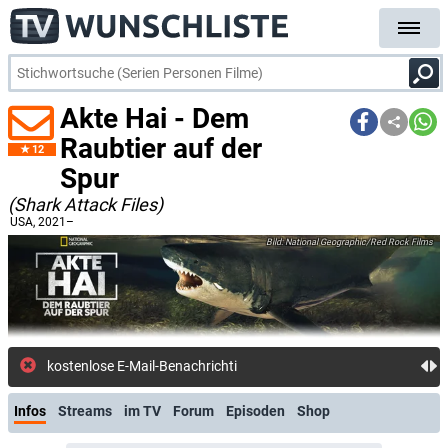
Akte Hai - Dem
Raubtier auf der
12
Spur
(Shark Attack Files)
USA
, 2021–
National Geographic/Red Rock Films
kostenlose E-Mail-Benachrichtigung bei Streami
Infos
Streams
im TV
Forum
Episoden
Shop