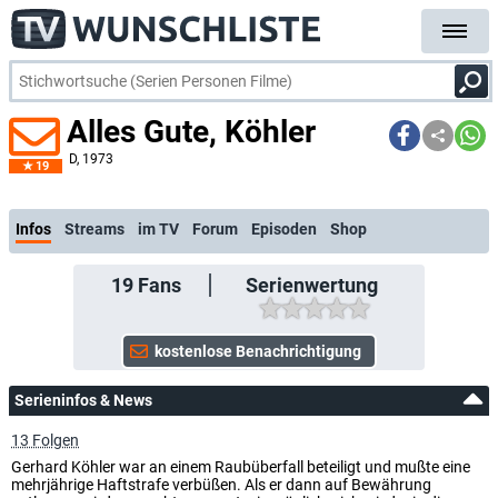
Alles Gute, Köhler
D
, 1973
19
kostenlose E-Mail-Benachrichtigung bei Streaming- oder TV-Start
Infos
Streams
im TV
Forum
Episoden
Shop
19
Fans
Serienwertung
Serieninfos & News
13 Folgen
Gerhard Köhler war an einem Raubüberfall beteiligt und mußte eine
mehrjährige Haftstrafe verbüßen. Als er dann auf Bewährung