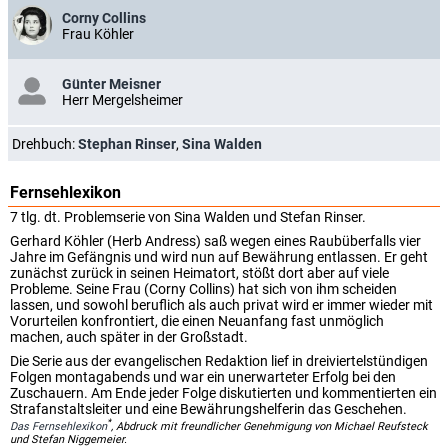
Corny Collins
Frau Köhler
Günter Meisner
Herr Mergelsheimer
Drehbuch:
Stephan Rinser
,
Sina Walden
Fernsehlexikon
7 tlg. dt. Problemserie von Sina Walden und Stefan Rinser.
Gerhard Köhler (Herb Andress) saß wegen eines Raubüberfalls vier
Jahre im Gefängnis und wird nun auf Bewährung entlassen. Er geht
zunächst zurück in seinen Heimatort, stößt dort aber auf viele
Probleme. Seine Frau (Corny Collins) hat sich von ihm scheiden
lassen, und sowohl beruflich als auch privat wird er immer wieder mit
Vorurteilen konfrontiert, die einen Neuanfang fast unmöglich
machen, auch später in der Großstadt.
Die Serie aus der evangelischen Redaktion lief in dreiviertelstündigen
Folgen montagabends und war ein unerwarteter Erfolg bei den
Zuschauern. Am Ende jeder Folge diskutierten und kommentierten ein
Strafanstaltsleiter und eine Bewährungshelferin das Geschehen.
*
Das Fernsehlexikon
, Abdruck mit freundlicher Genehmigung von Michael Reufsteck
und Stefan Niggemeier.