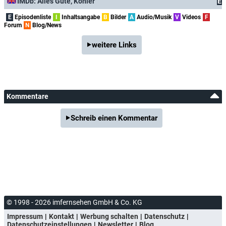
IMDb: Alles Gute, Köhler
E
E
Episodenliste
I
Inhaltsangabe
B
Bilder
A
Audio/Musik
V
Videos
F
Forum
N
Blog/News
weitere Links
Kommentare
Schreib einen Kommentar
© 1998 - 2026 imfernsehen GmbH & Co. KG
Impressum
Kontakt
Werbung schalten
Datenschutz
Datenschutzeinstellungen
Newsletter
Blog