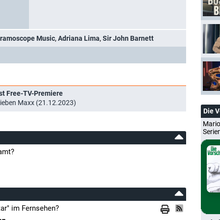
ramoscope Music
,
Adriana Lima
,
Sir John Barnett
hst Free-TV-Premiere
ieben Maxx (21.12.2023)
Die 
Mario
Serie
eamt?
tar" im Fernsehen?