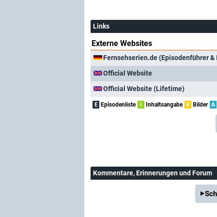
Links
Externe Websites
Fernsehserien.de (Episodenführer & 
Official Website
Official Website (Lifetime)
E
Episodenliste
I
Inhaltsangabe
B
Bilder
A
Kommentare
, Erinnerungen und Forum
Sch