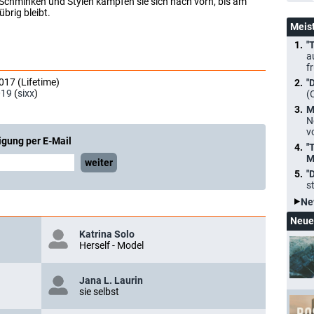
Schminken und Stylen kämpfen sie sich nach vorn, bis am
brig bleibt.
Meis
"
a
f
017 (Lifetime)
"
019
(
sixx
)
(
M
N
v
igung per E-Mail
"
M
weiter
"
s
Ne
Neue
Katrina Solo
Herself - Model
Jana L. Laurin
sie selbst