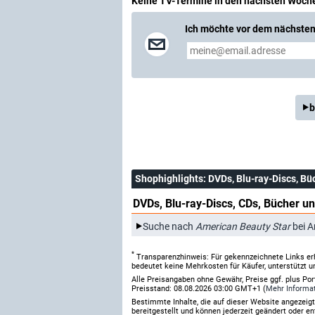
Keine TV-Termine in den nächsten Woch
Ich möchte vor dem nächsten 
b
Shophighlights
: DVDs, Blu-ray-Discs, Bü
DVDs, Blu-ray-Discs, CDs, Bücher un
Suche nach
American Beauty Star
bei 
*
Transparenzhinweis: Für gekennzeichnete Links er
bedeutet keine Mehrkosten für Käufer, unterstützt u
Alle Preisangaben ohne Gewähr, Preise ggf. plus Po
Preisstand: 08.08.2026 03:00 GMT+1 (
Mehr Informa
Bestimmte Inhalte, die auf dieser Website angezei
bereitgestellt und können jederzeit geändert oder en