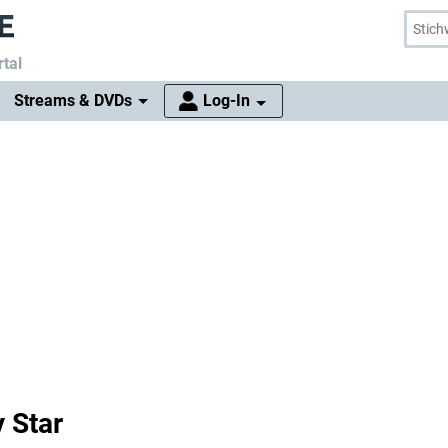
tal
Streams & DVDs
Log-In
 Star