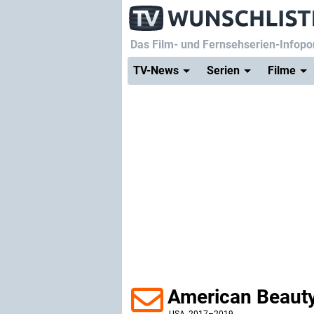
Das Film- und Fernsehserien-Infopor
TV-News
Serien
Filme
American Beauty