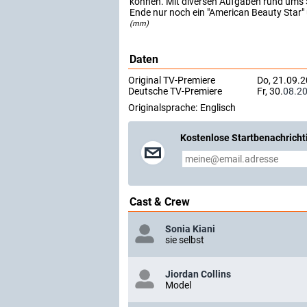
können. Mit diversen Aufgaben rund ums 
Ende nur noch ein "American Beauty Star" ü
(mm)
Daten
Original TV-Premiere
Do, 21.09.2
Deutsche TV-Premiere
Fr, 30.
08.2
Originalsprache:
Englisch
Kostenlose Startbenachricht
Cast & Crew
Sonia Kiani
sie selbst
Jiordan Collins
Model