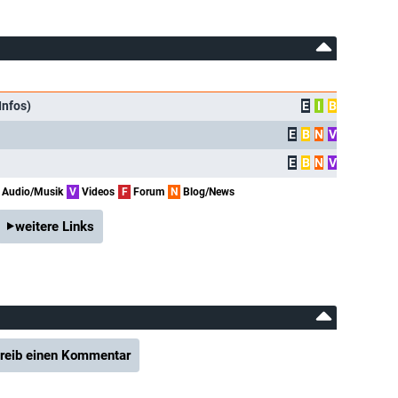
Infos)
E
I
B
E
B
N
V
E
B
N
V
Audio/Musik
V
Videos
F
Forum
N
Blog/News
weitere Links
reib einen Kommentar