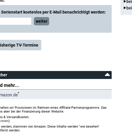
en.
be
be
Serienstart kostenlos per E-Mail benachrichtigt werden:
weiter
isherige TV-Termine
cher
d mehr...
*
Amazon.de
halten wir Provisionen im Rahmen eines Affiliate-Partnerprogramms. Das
ns aber bei der Finanzierung dieser Website.
rto & Versandkosten.
tionen
)
gt werden, stammen von Amazon. Diese Inhalte werden "wie besehen"
tfernt werden.