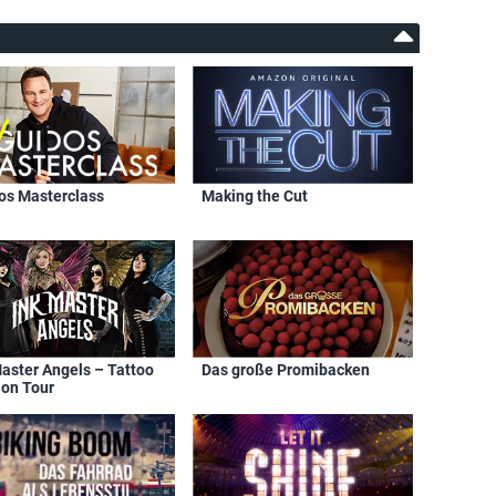
os Masterclass
Making the Cut
Master Angels – Tattoo
Das große Promibacken
 on Tour