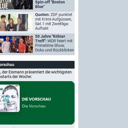
Spin-off "Boston
Blue"
Quoten:
ZDF punktet
mit Krimi-Aufgüssen,
Sat.1 mit Zweitliga-
Auftakt
50 Jahre "Kölner
Treff":
WDR feiert mit
Primetime-Show,
Doku und Rückblicken
Vorschau
, der Eismann präsentiert die wichtigsten
nstarts der Woche: