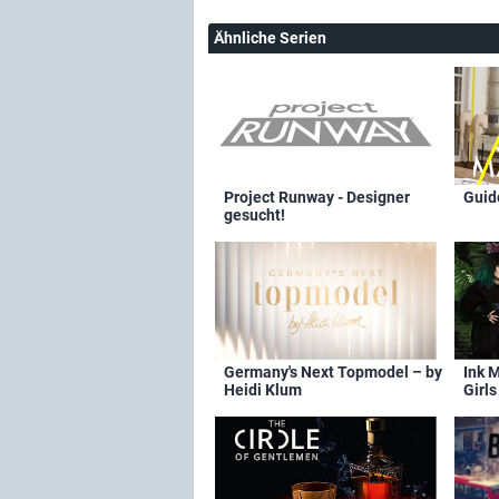
Ähnliche Serien
Project Runway - Designer
Guid
gesucht!
Germany's Next Topmodel – by
Ink 
Heidi Klum
Girls