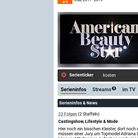
USA
, 2017–2019
9
Serienticker
kostenlose E-Mail
Serieninfos
Streams
im TV
0
Serieninfos & News
23 Folgen
(2 Staffeln)
Castingshow, Lifestyle & Mode
Hier noch ein bisschen Kleister, dort noc
müssen einer Jury um Topmodel Adriana Li