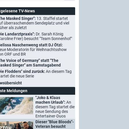
tgelesene TV-News
The Masked Singer":
13. Staffel startet
uf überraschendem Sendeplatz und viel
rüher als zuletzt
Die Landarztpraxis":
Dr. Sarah König
Caroline Frier) besucht "Team Sonnenhof"
elissa Naschenweng statt DJ Ötzi:
eue Moderatorin für Weihnachtsshow
on ORF und BR
The Voice of Germany" statt "The
asked Singer" am Samstagabend
Die Flodders" sind zurück:
An diesem Tag
tartet die neue Serie
wsübersicht
ste Meldungen
"Joko & Klaas
machen Urlaub":
An
diesem Tag startet die
neue Sendung des
Entertainer-Duos
Dieser "Blue Bloods"-
Veteran besucht