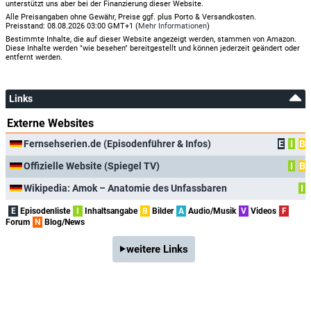
unterstützt uns aber bei der Finanzierung dieser Website.
Alle Preisangaben ohne Gewähr, Preise ggf. plus Porto & Versandkosten.
Preisstand: 08.08.2026 03:00 GMT+1 (
Mehr Informationen
)
Bestimmte Inhalte, die auf dieser Website angezeigt werden, stammen von Amazon.
Diese Inhalte werden "wie besehen" bereitgestellt und können jederzeit geändert oder
entfernt werden.
Links
Externe Websites
Fernsehserien.de (Episodenführer & Infos)
E
I
B
Offizielle Website (Spiegel TV)
I
B
Wikipedia: Amok – Anatomie des Unfassbaren
I
E
Episodenliste
I
Inhaltsangabe
B
Bilder
A
Audio/Musik
V
Videos
F
Forum
N
Blog/News
weitere Links