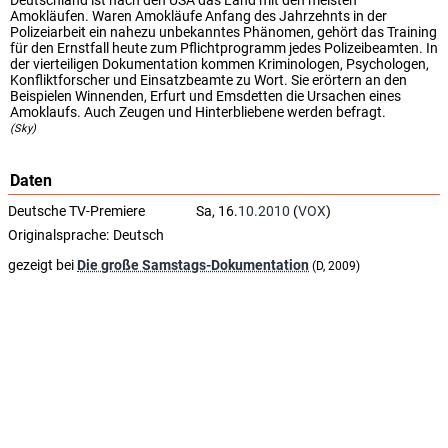
Deutschland ist nach den USA das Land mit den meisten
Amokläufen. Waren Amokläufe Anfang des Jahrzehnts in der
Polizeiarbeit ein nahezu unbekanntes Phänomen, gehört das Training
für den Ernstfall heute zum Pflichtprogramm jedes Polizeibeamten. In
der vierteiligen Dokumentation kommen Kriminologen, Psychologen,
Konfliktforscher und Einsatzbeamte zu Wort. Sie erörtern an den
Beispielen Winnenden, Erfurt und Emsdetten die Ursachen eines
Amoklaufs. Auch Zeugen und Hinterbliebene werden befragt.
(Sky)
Daten
Deutsche TV-Premiere
Sa, 16.
10.2010
(
VOX
)
Originalsprache:
Deutsch
gezeigt bei
Die große Samstags-Dokumentation
(D, 2009)