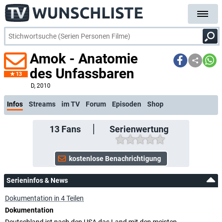
Amok - Anatomie
des Unfassbaren
13
kostenlos
D
, 2010
Infos
Streams
im TV
Forum
Episoden
Shop
13
Fans
Serienwertung
Serieninfos & News
Dokumentation in 4 Teilen
Dokumentation